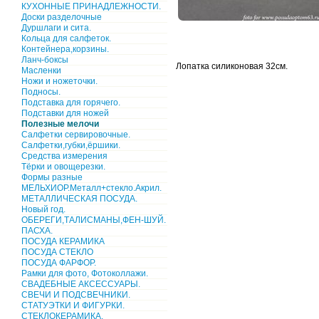
КУХОННЫЕ ПРИНАДЛЕЖНОСТИ.
Доски разделочные
Дуршлаги и сита.
Кольца для салфеток.
Контейнера,корзины.
Ланч-боксы
Лопатка силиконовая 32см.
Масленки
Ножи и ножеточки.
Подносы.
Подставка для горячего.
Подставки для ножей
Полезные мелочи
Салфетки сервировочные.
Салфетки,губки,ёршики.
Средства измерения
Тёрки и овощерезки.
Формы разные
МЕЛЬХИОР.Металл+стекло.Акрил.
МЕТАЛЛИЧЕСКАЯ ПОСУДА.
Новый год.
ОБЕРЕГИ,ТАЛИСМАНЫ,ФЕН-ШУЙ.
ПАСХА.
ПОСУДА КЕРАМИКА
ПОСУДА СТЕКЛО
ПОСУДА ФАРФОР.
Рамки для фото, Фотоколлажи.
СВАДЕБНЫЕ АКСЕССУАРЫ.
СВЕЧИ И ПОДСВЕЧНИКИ.
СТАТУЭТКИ И ФИГУРКИ.
СТЕКЛОКЕРАМИКА.