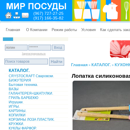
(967) 727-27-25
(917) 166-35-82
Главная
О Компании
Режим работы
Условия
Как сделать зак
Зарегистрироваться
Главная
КАТАЛОГ.
КУХОН
»
»
КАТАЛОГ.
Лопатка силиконова
CRYSTOCRAFT Сваровски.
БИЖУТЕРИЯ
Бытовая техника.
ВАЗЫ
ГАЛАНТЕРЕЯ=ШКАТУЛКИ.
ГРИЛЬ БАРБЕКЮ
Игрушки.
ИГРЫ.
КАРТИНЫ.
КОПИЛКИ
КОРЗИНЫ ЛОЗА ПЛАСТИК.
КРУЖКИ.
КУКЛЫ ФАРФОР.