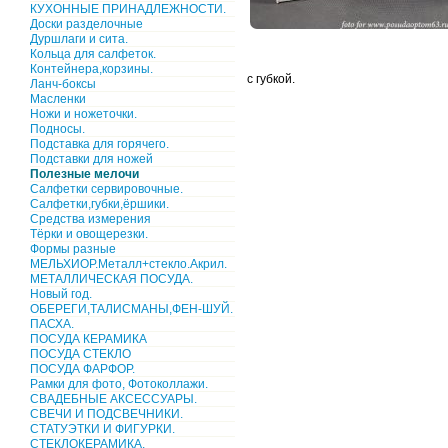
КУХОННЫЕ ПРИНАДЛЕЖНОСТИ.
Доски разделочные
Дуршлаги и сита.
Кольца для салфеток.
Контейнера,корзины.
с губкой.
Ланч-боксы
Масленки
Ножи и ножеточки.
Подносы.
Подставка для горячего.
Подставки для ножей
Полезные мелочи
Салфетки сервировочные.
Салфетки,губки,ёршики.
Средства измерения
Тёрки и овощерезки.
Формы разные
МЕЛЬХИОР.Металл+стекло.Акрил.
МЕТАЛЛИЧЕСКАЯ ПОСУДА.
Новый год.
ОБЕРЕГИ,ТАЛИСМАНЫ,ФЕН-ШУЙ.
ПАСХА.
ПОСУДА КЕРАМИКА
ПОСУДА СТЕКЛО
ПОСУДА ФАРФОР.
Рамки для фото, Фотоколлажи.
СВАДЕБНЫЕ АКСЕССУАРЫ.
СВЕЧИ И ПОДСВЕЧНИКИ.
СТАТУЭТКИ И ФИГУРКИ.
СТЕКЛОКЕРАМИКА.