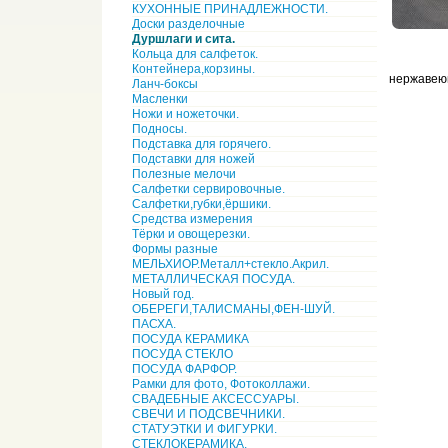
КУХОННЫЕ ПРИНАДЛЕЖНОСТИ.
Доски разделочные
Дуршлаги и сита.
Кольца для салфеток.
Контейнера,корзины.
нержавеющ
Ланч-боксы
Масленки
Ножи и ножеточки.
Подносы.
Подставка для горячего.
Подставки для ножей
Полезные мелочи
Салфетки сервировочные.
Салфетки,губки,ёршики.
Средства измерения
Тёрки и овощерезки.
Формы разные
МЕЛЬХИОР.Металл+стекло.Акрил.
МЕТАЛЛИЧЕСКАЯ ПОСУДА.
Новый год.
ОБЕРЕГИ,ТАЛИСМАНЫ,ФЕН-ШУЙ.
ПАСХА.
ПОСУДА КЕРАМИКА
ПОСУДА СТЕКЛО
ПОСУДА ФАРФОР.
Рамки для фото, Фотоколлажи.
СВАДЕБНЫЕ АКСЕССУАРЫ.
СВЕЧИ И ПОДСВЕЧНИКИ.
СТАТУЭТКИ И ФИГУРКИ.
СТЕКЛОКЕРАМИКА.