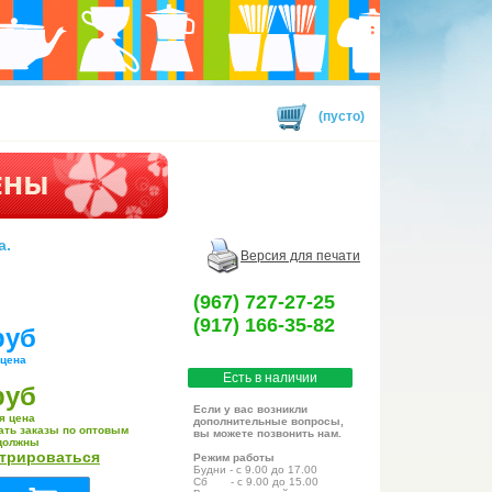
(пусто)
а.
Версия для печати
(967) 727-27-25
(917) 166-35-82
руб
 цена
Есть в наличии
руб
Если у вас возникли
я цена
дополнительные вопросы,
ать заказы по оптовым
вы можете позвонить нам.
должны
стрироваться
Режим работы
Будни - с 9.00 до 17.00
Сб - с 9.00 до 15.00