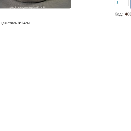
Код:
40
ая сталь 8*24см.