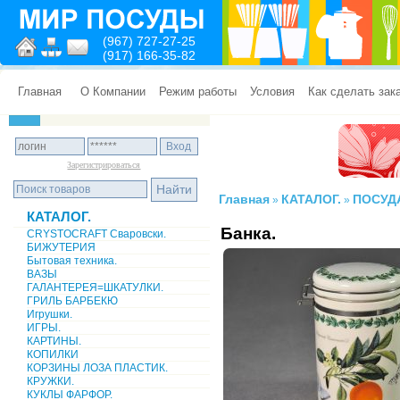
(967) 727-27-25
(917) 166-35-82
Главная
О Компании
Режим работы
Условия
Как сделать зак
Зарегистрироваться
Главная
КАТАЛОГ.
ПОСУД
»
»
КАТАЛОГ.
Банка.
CRYSTOCRAFT Сваровски.
БИЖУТЕРИЯ
Бытовая техника.
ВАЗЫ
ГАЛАНТЕРЕЯ=ШКАТУЛКИ.
ГРИЛЬ БАРБЕКЮ
Игрушки.
ИГРЫ.
КАРТИНЫ.
КОПИЛКИ
КОРЗИНЫ ЛОЗА ПЛАСТИК.
КРУЖКИ.
КУКЛЫ ФАРФОР.