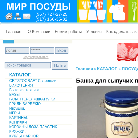
(967) 727-27-25
(917) 166-35-82
Главная
О Компании
Режим работы
Условия
Как сделать зак
Зарегистрироваться
Главная
КАТАЛОГ.
ПОСУД
»
»
КАТАЛОГ.
Банка для сыпучих 
CRYSTOCRAFT Сваровски.
БИЖУТЕРИЯ
Бытовая техника.
ВАЗЫ
ГАЛАНТЕРЕЯ=ШКАТУЛКИ.
ГРИЛЬ БАРБЕКЮ
Игрушки.
ИГРЫ.
КАРТИНЫ.
КОПИЛКИ
КОРЗИНЫ ЛОЗА ПЛАСТИК.
КРУЖКИ.
КУКЛЫ ФАРФОР.