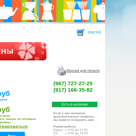
(пусто)
Версия для печати
(967) 727-27-25
(917) 166-35-82
руб
 цена
Есть в наличии
руб
Если у вас возникли
я цена
дополнительные вопросы,
ать заказы по оптовым
вы можете позвонить нам.
должны
стрироваться
Режим работы
Будни - с 9.00 до 17.00
Сб - с 9.00 до 15.00