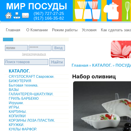
(967) 727-27-25
(917) 166-35-82
Главная
О Компании
Режим работы
Условия
Как сделать зак
Зарегистрироваться
Главная
КАТАЛОГ.
ПОСУД
»
»
КАТАЛОГ.
Набор оливниц
CRYSTOCRAFT Сваровски.
БИЖУТЕРИЯ
Бытовая техника.
ВАЗЫ
ГАЛАНТЕРЕЯ=ШКАТУЛКИ.
ГРИЛЬ БАРБЕКЮ
Игрушки.
ИГРЫ.
КАРТИНЫ.
КОПИЛКИ
КОРЗИНЫ ЛОЗА ПЛАСТИК.
КРУЖКИ.
КУКЛЫ ФАРФОР.