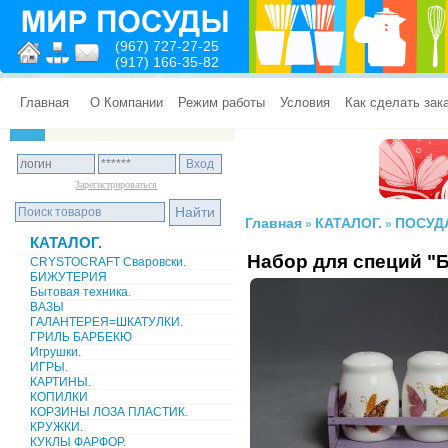
(967) 727-27-25
(917) 166-35-82
Главная
О Компании
Режим работы
Условия
Как сделать зак
Зарегистрироваться
Главная
КАТАЛОГ.
ПОСУД
»
»
КАТАЛОГ.
Набор для специй "
CRYSTOCRAFT Сваровски.
БИЖУТЕРИЯ
Бытовая техника.
ВАЗЫ
ГАЛАНТЕРЕЯ=ШКАТУЛКИ.
ГРИЛЬ БАРБЕКЮ
Игрушки.
ИГРЫ.
КАРТИНЫ.
КОПИЛКИ
КОРЗИНЫ ЛОЗА ПЛАСТИК.
КРУЖКИ.
КУКЛЫ ФАРФОР.