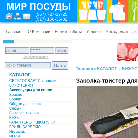
(967) 727-27-25
(917) 166-35-82
Главная
О Компании
Режим работы
Условия
Как сделать зак
Зарегистрироваться
Главная
КАТАЛОГ.
БИЖУТ
»
»
КАТАЛОГ.
Заколка-твистер для
CRYSTOCRAFT Сваровски.
БИЖУТЕРИЯ
Аксессуары для волос
Браслет
Броши.
Ободки для волос
Серьги.
Бытовая техника.
ВАЗЫ
ГАЛАНТЕРЕЯ=ШКАТУЛКИ.
ГРИЛЬ БАРБЕКЮ
Игрушки.
ИГРЫ.