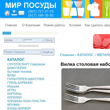
(967) 727-27-25
(917) 166-35-82
Главная
О Компании
Режим работы
Условия
Как сделать зак
Зарегистрироваться
Главная
КАТАЛОГ.
МЕТАЛ
»
»
КАТАЛОГ.
Вилка столовая набо
CRYSTOCRAFT Сваровски.
БИЖУТЕРИЯ
Бытовая техника.
ВАЗЫ
ГАЛАНТЕРЕЯ=ШКАТУЛКИ.
ГРИЛЬ БАРБЕКЮ
Игрушки.
ИГРЫ.
КАРТИНЫ.
КОПИЛКИ
КОРЗИНЫ ЛОЗА ПЛАСТИК.
КРУЖКИ.
КУКЛЫ ФАРФОР.