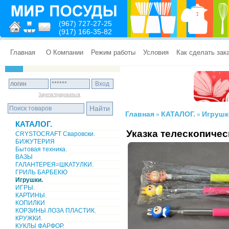
(967) 727-27-25
(917) 166-35-82
Главная
О Компании
Режим работы
Условия
Как сделать зак
Зарегистрироваться
Главная
КАТАЛОГ.
Игрушк
»
»
КАТАЛОГ.
Указка телескопичес
CRYSTOCRAFT Сваровски.
БИЖУТЕРИЯ
Бытовая техника.
ВАЗЫ
ГАЛАНТЕРЕЯ=ШКАТУЛКИ.
ГРИЛЬ БАРБЕКЮ
Игрушки.
ИГРЫ.
КАРТИНЫ.
КОПИЛКИ
КОРЗИНЫ ЛОЗА ПЛАСТИК.
КРУЖКИ.
КУКЛЫ ФАРФОР.