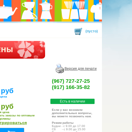
(пусто)
Версия для печати
(967) 727-27-25
(917) 166-35-82
 руб
 цена
Есть в наличии
 руб
Если у вас возникли
я цена
дополнительные вопросы,
ать заказы по оптовым
вы можете позвонить нам.
должны
стрироваться
Режим работы
Будни - с 9.00 до 17.00
Сб - с 9.00 до 15.00