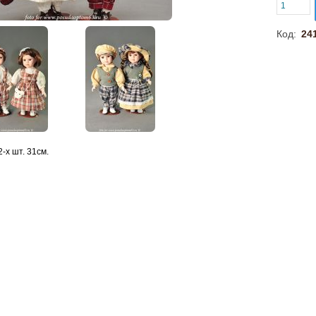
Код:
24
-х шт. 31см.