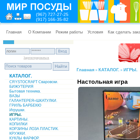
(967) 727-27-25
(917) 166-35-82
Главная
О Компании
Режим работы
Условия
Как сделать зак
Зарегистрироваться
Главная
КАТАЛОГ.
ИГРЫ.
»
»
КАТАЛОГ.
Настольная игра
CRYSTOCRAFT Сваровски.
БИЖУТЕРИЯ
Бытовая техника.
ВАЗЫ
ГАЛАНТЕРЕЯ=ШКАТУЛКИ.
ГРИЛЬ БАРБЕКЮ
Игрушки.
ИГРЫ.
КАРТИНЫ.
КОПИЛКИ
КОРЗИНЫ ЛОЗА ПЛАСТИК.
КРУЖКИ.
КУКЛЫ ФАРФОР.