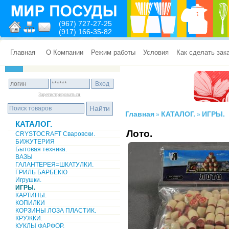
(967) 727-27-25
(917) 166-35-82
Главная
О Компании
Режим работы
Условия
Как сделать зак
Зарегистрироваться
Главная
КАТАЛОГ.
ИГРЫ.
»
»
КАТАЛОГ.
Лото.
CRYSTOCRAFT Сваровски.
БИЖУТЕРИЯ
Бытовая техника.
ВАЗЫ
ГАЛАНТЕРЕЯ=ШКАТУЛКИ.
ГРИЛЬ БАРБЕКЮ
Игрушки.
ИГРЫ.
КАРТИНЫ.
КОПИЛКИ
КОРЗИНЫ ЛОЗА ПЛАСТИК.
КРУЖКИ.
КУКЛЫ ФАРФОР.