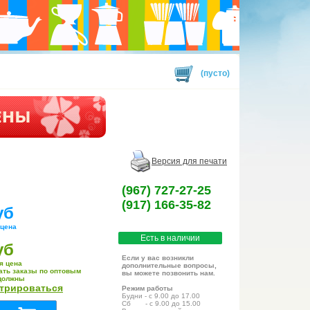
(пусто)
Версия для печати
(967) 727-27-25
(917) 166-35-82
уб
 цена
Есть в наличии
уб
Если у вас возникли
я цена
дополнительные вопросы,
ать заказы по оптовым
вы можете позвонить нам.
должны
стрироваться
Режим работы
Будни - с 9.00 до 17.00
Сб - с 9.00 до 15.00