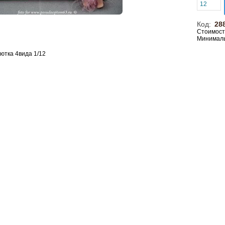
Код:
28
Стоимост
Минималь
ютка 4вида 1/12