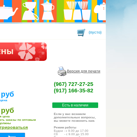
(пусто)
Версия для печати
(967) 727-27-25
(917) 166-35-82
 руб
 цена
Есть в наличии
 руб
Если у вас возникли
я цена
дополнительные вопросы,
ать заказы по оптовым
вы можете позвонить нам.
должны
стрироваться
Режим работы
Будни - с 9.00 до 17.00
Сб - с 9.00 до 15.00