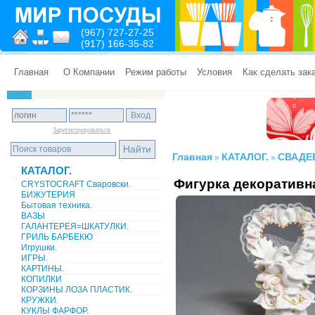
(967) 727-27-25
(917) 166-35-82
Главная
О Компании
Режим работы
Условия
Как сделать зак
Зарегистрироваться
Главная
КАТАЛОГ.
СВАДЕ
»
»
КАТАЛОГ.
Фигурка декоративн
CRYSTOCRAFT Сваровски.
БИЖУТЕРИЯ
Бытовая техника.
ВАЗЫ
ГАЛАНТЕРЕЯ=ШКАТУЛКИ.
ГРИЛЬ БАРБЕКЮ
Игрушки.
ИГРЫ.
КАРТИНЫ.
КОПИЛКИ
КОРЗИНЫ ЛОЗА ПЛАСТИК.
КРУЖКИ.
КУКЛЫ ФАРФОР.