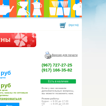
(пусто)
Версия для печати
(967) 727-27-25
(917) 166-35-82
 руб
 цена
Есть в наличии
 руб
Если у вас возникли
я цена
дополнительные вопросы,
ать заказы по оптовым
вы можете позвонить нам.
должны
стрироваться
Режим работы
Будни - с 9.00 до 17.00
Сб - с 9.00 до 15.00