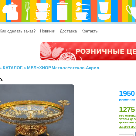
Как сделать заказ?
Новинки
Доставка
Контакты
КАТАЛОГ.
МЕЛЬХИОР.Металл+стекло.Акрил.
»
»
о.
1950
розничная
1275
это оптова
Чтобы дел
ценам вы 
зареги