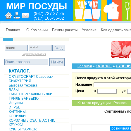
(967) 727-27-25
(917) 166-35-82
Главная
О Компании
Режим работы
Условия
Как сделать зак
Зарегистрироваться
Главная
»
КАТАЛОГ.
»
СУВЕНИ
КАТАЛОГ.
CRYSTOCRAFT Сваровски.
Поиск продукта в этой категори
БИЖУТЕРИЯ
Название
Бытовая техника.
ВАЗЫ
Цена
от
до
ГАЛАНТЕРЕЯ=ШКАТУЛКИ.
ГРИЛЬ БАРБЕКЮ
Игрушки.
Каталог продукции
-
Разное.
ИГРЫ.
Сортировать по
КАРТИНЫ.
КОПИЛКИ
КОРЗИНЫ ЛОЗА ПЛАСТИК.
КРУЖКИ.
розничная 
КУКЛЫ ФАРФОР.