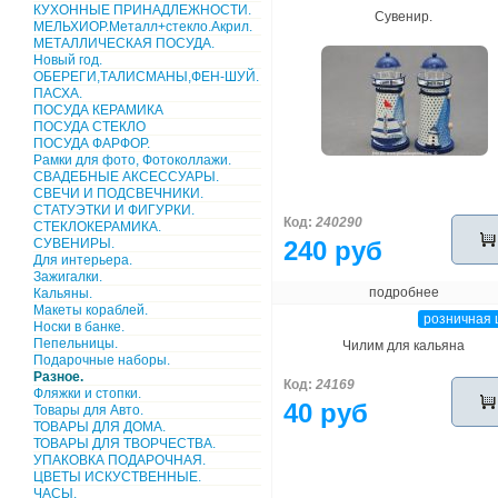
КУХОННЫЕ ПРИНАДЛЕЖНОСТИ.
Сувенир.
МЕЛЬХИОР.Металл+стекло.Акрил.
МЕТАЛЛИЧЕСКАЯ ПОСУДА.
Новый год.
ОБЕРЕГИ,ТАЛИСМАНЫ,ФЕН-ШУЙ.
ПАСХА.
ПОСУДА КЕРАМИКА
ПОСУДА СТЕКЛО
ПОСУДА ФАРФОР.
Рамки для фото, Фотоколлажи.
СВАДЕБНЫЕ АКСЕССУАРЫ.
СВЕЧИ И ПОДСВЕЧНИКИ.
СТАТУЭТКИ И ФИГУРКИ.
Код:
240290
СТЕКЛОКЕРАМИКА.
СУВЕНИРЫ.
240 руб
Для интерьера.
Зажигалки.
подробнее
Кальяны.
Макеты кораблей.
розничная 
Носки в банке.
Пепельницы.
Чилим для кальяна
Подарочные наборы.
Разное.
Код:
24169
Фляжки и стопки.
40 руб
Товары для Авто.
ТОВАРЫ ДЛЯ ДОМА.
ТОВАРЫ ДЛЯ ТВОРЧЕСТВА.
УПАКОВКА ПОДАРОЧНАЯ.
ЦВЕТЫ ИСКУСТВЕННЫЕ.
ЧАСЫ.