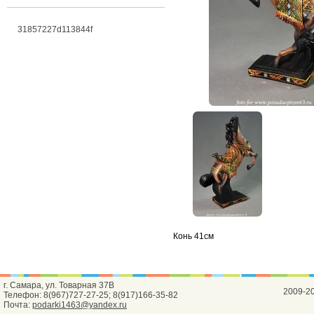
31857227d113844f
Конь 41см
г. Самара, ул. Товарная 37В
2009-2
Телефон: 8(967)727-27-25; 8(917)166-35-82
Почта:
podarki1463@yandex.ru