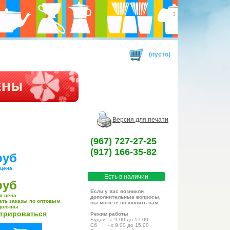
(пусто)
Версия для печати
(967) 727-27-25
(917) 166-35-82
руб
 цена
Есть в наличии
руб
Если у вас возникли
я цена
дополнительные вопросы,
ать заказы по оптовым
вы можете позвонить нам.
должны
стрироваться
Режим работы
Будни - с 9.00 до 17.00
Сб - с 9.00 до 15.00