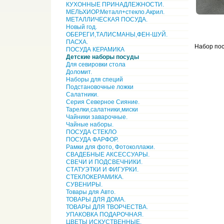
КУХОННЫЕ ПРИНАДЛЕЖНОСТИ.
МЕЛЬХИОР.Металл+стекло.Акрил.
МЕТАЛЛИЧЕСКАЯ ПОСУДА.
Новый год.
ОБЕРЕГИ,ТАЛИСМАНЫ,ФЕН-ШУЙ.
ПАСХА.
Набор по
ПОСУДА КЕРАМИКА
Детские наборы посуды
Для севировки стола
Доломит.
Наборы для специй
Подстановочные ложки
Салатники.
Серия Северное Сияние.
Тарелки,салатники,миски
Чайники заварочные.
Чайные наборы.
ПОСУДА СТЕКЛО
ПОСУДА ФАРФОР.
Рамки для фото, Фотоколлажи.
СВАДЕБНЫЕ АКСЕССУАРЫ.
СВЕЧИ И ПОДСВЕЧНИКИ.
СТАТУЭТКИ И ФИГУРКИ.
СТЕКЛОКЕРАМИКА.
СУВЕНИРЫ.
Товары для Авто.
ТОВАРЫ ДЛЯ ДОМА.
ТОВАРЫ ДЛЯ ТВОРЧЕСТВА.
УПАКОВКА ПОДАРОЧНАЯ.
ЦВЕТЫ ИСКУСТВЕННЫЕ.