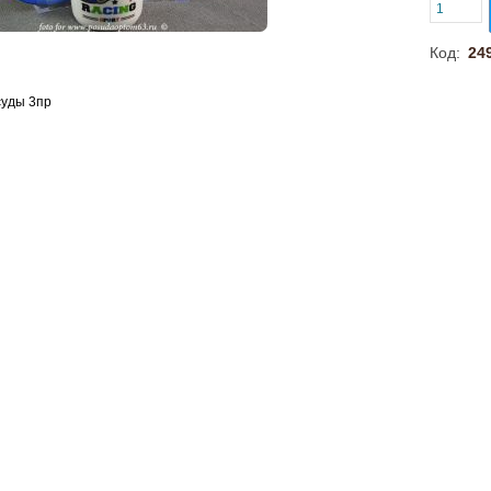
Код:
24
суды 3пр