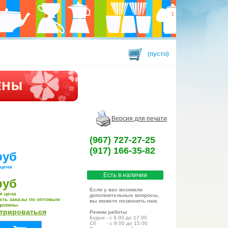
(пусто)
Версия для печати
(967) 727-27-25
(917) 166-35-82
руб
 цена
Есть в наличии
руб
Если у вас возникли
я цена
дополнительные вопросы,
ать заказы по оптовым
вы можете позвонить нам.
должны
стрироваться
Режим работы
Будни - с 9.00 до 17.00
Сб - с 9.00 до 15.00