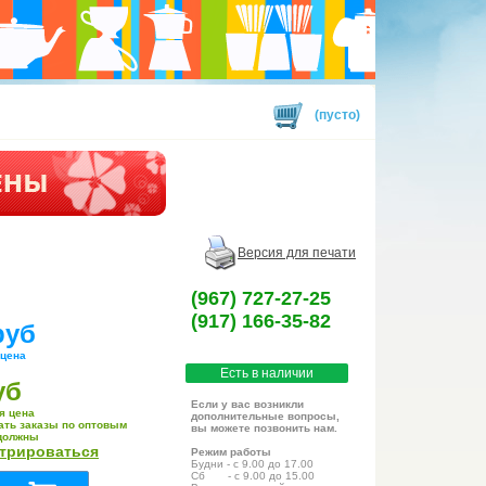
(пусто)
Версия для печати
(967) 727-27-25
(917) 166-35-82
руб
 цена
Есть в наличии
уб
Если у вас возникли
я цена
дополнительные вопросы,
ать заказы по оптовым
вы можете позвонить нам.
должны
стрироваться
Режим работы
Будни - с 9.00 до 17.00
Сб - с 9.00 до 15.00