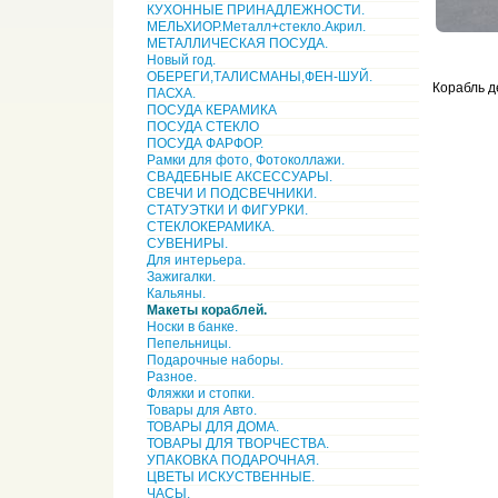
КУХОННЫЕ ПРИНАДЛЕЖНОСТИ.
МЕЛЬХИОР.Металл+стекло.Акрил.
МЕТАЛЛИЧЕСКАЯ ПОСУДА.
Новый год.
ОБЕРЕГИ,ТАЛИСМАНЫ,ФЕН-ШУЙ.
Корабль д
ПАСХА.
ПОСУДА КЕРАМИКА
ПОСУДА СТЕКЛО
ПОСУДА ФАРФОР.
Рамки для фото, Фотоколлажи.
СВАДЕБНЫЕ АКСЕССУАРЫ.
СВЕЧИ И ПОДСВЕЧНИКИ.
СТАТУЭТКИ И ФИГУРКИ.
СТЕКЛОКЕРАМИКА.
СУВЕНИРЫ.
Для интерьера.
Зажигалки.
Кальяны.
Макеты кораблей.
Носки в банке.
Пепельницы.
Подарочные наборы.
Разное.
Фляжки и стопки.
Товары для Авто.
ТОВАРЫ ДЛЯ ДОМА.
ТОВАРЫ ДЛЯ ТВОРЧЕСТВА.
УПАКОВКА ПОДАРОЧНАЯ.
ЦВЕТЫ ИСКУСТВЕННЫЕ.
ЧАСЫ.