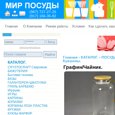
(967) 727-27-25
(917) 166-35-82
Главная
О Компании
Режим работы
Условия
Как сделать зак
Зарегистрироваться
Главная
КАТАЛОГ.
ПОСУД
»
»
Кувшины.
КАТАЛОГ.
Графин/Чайник.
CRYSTOCRAFT Сваровски.
БИЖУТЕРИЯ
Бытовая техника.
ВАЗЫ
ГАЛАНТЕРЕЯ=ШКАТУЛКИ.
ГРИЛЬ БАРБЕКЮ
Игрушки.
ИГРЫ.
КАРТИНЫ.
КОПИЛКИ
КОРЗИНЫ ЛОЗА ПЛАСТИК.
КРУЖКИ.
КУКЛЫ ФАРФОР.