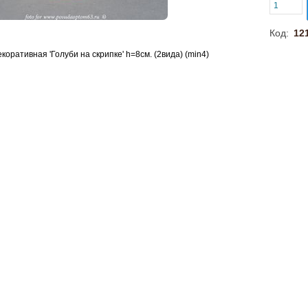
Код:
12
коративная 'Голуби на скрипке' h=8см. (2вида) (min4)