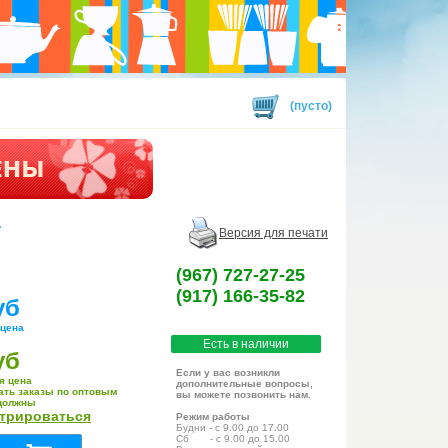
(пусто)
.
Версия для печати
(967) 727-27-25
(917) 166-35-82
уб
 цена
Есть в наличии
уб
Если у вас возникли
я цена
дополнительные вопросы,
ать заказы по оптовым
вы можете позвонить нам.
должны
стрироваться
Режим работы
Будни - с 9.00 до 17.00
Сб - с 9.00 до 15.00