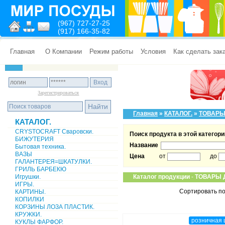
(967) 727-27-25
(917) 166-35-82
Главная
О Компании
Режим работы
Условия
Как сделать зак
Зарегистрироваться
Главная
»
КАТАЛОГ.
»
ТОВАРЫ
КАТАЛОГ.
CRYSTOCRAFT Сваровски.
Поиск продукта в этой категори
БИЖУТЕРИЯ
Название
Бытовая техника.
ВАЗЫ
Цена
от
до
ГАЛАНТЕРЕЯ=ШКАТУЛКИ.
ГРИЛЬ БАРБЕКЮ
Игрушки.
Каталог продукции
-
ТОВАРЫ 
ИГРЫ.
Сортировать по
КАРТИНЫ.
КОПИЛКИ
КОРЗИНЫ ЛОЗА ПЛАСТИК.
КРУЖКИ.
розничная 
КУКЛЫ ФАРФОР.