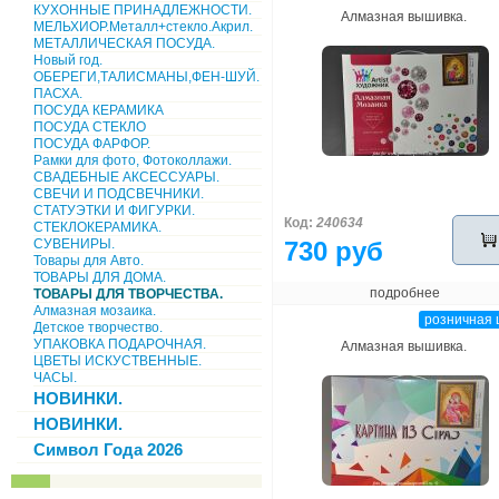
КУХОННЫЕ ПРИНАДЛЕЖНОСТИ.
Алмазная вышивка.
МЕЛЬХИОР.Металл+стекло.Акрил.
МЕТАЛЛИЧЕСКАЯ ПОСУДА.
Новый год.
ОБЕРЕГИ,ТАЛИСМАНЫ,ФЕН-ШУЙ.
ПАСХА.
ПОСУДА КЕРАМИКА
ПОСУДА СТЕКЛО
ПОСУДА ФАРФОР.
Рамки для фото, Фотоколлажи.
СВАДЕБНЫЕ АКСЕССУАРЫ.
СВЕЧИ И ПОДСВЕЧНИКИ.
СТАТУЭТКИ И ФИГУРКИ.
Код:
240634
СТЕКЛОКЕРАМИКА.
СУВЕНИРЫ.
730 руб
Товары для Авто.
ТОВАРЫ ДЛЯ ДОМА.
подробнее
ТОВАРЫ ДЛЯ ТВОРЧЕСТВА.
Алмазная мозаика.
розничная 
Детское творчество.
УПАКОВКА ПОДАРОЧНАЯ.
Алмазная вышивка.
ЦВЕТЫ ИСКУСТВЕННЫЕ.
ЧАСЫ.
НОВИНКИ.
НОВИНКИ.
Символ Года 2026