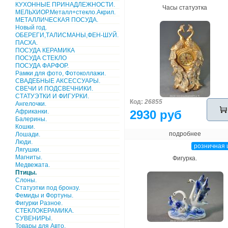
КУХОННЫЕ ПРИНАДЛЕЖНОСТИ.
Часы статуэтка
МЕЛЬХИОР.Металл+стекло.Акрил.
МЕТАЛЛИЧЕСКАЯ ПОСУДА.
Новый год.
ОБЕРЕГИ,ТАЛИСМАНЫ,ФЕН-ШУЙ.
ПАСХА.
ПОСУДА КЕРАМИКА
ПОСУДА СТЕКЛО
ПОСУДА ФАРФОР.
Рамки для фото, Фотоколлажи.
СВАДЕБНЫЕ АКСЕССУАРЫ.
СВЕЧИ И ПОДСВЕЧНИКИ.
СТАТУЭТКИ И ФИГУРКИ.
Код:
26855
Ангелочки.
Африканки.
2930 руб
Балерины.
Кошки.
подробнее
Лошади.
Люди.
розничная 
Лягушки.
Магниты.
Фигурка.
Медвежата.
Птицы.
Слоны.
Статуэтки под бронзу.
Фемиды и Фортуны.
Фигурки Разное.
СТЕКЛОКЕРАМИКА.
СУВЕНИРЫ.
Товары для Авто.