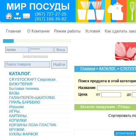
(967) 727-27-25
(917) 166-35-82
Главная
О Компании
Режим работы
Условия
Как сделать зак
Зарегистрироваться
Главная
»
КАТАЛОГ.
»
СТАТУЭТ
КАТАЛОГ.
CRYSTOCRAFT Сваровски.
Поиск продукта в этой категори
БИЖУТЕРИЯ
Название
Бытовая техника.
ВАЗЫ
Цена
от
до
ГАЛАНТЕРЕЯ=ШКАТУЛКИ.
ГРИЛЬ БАРБЕКЮ
Игрушки.
Каталог продукции
-
Птицы.
ИГРЫ.
Сортировать по
КАРТИНЫ.
КОПИЛКИ
КОРЗИНЫ ЛОЗА ПЛАСТИК.
КРУЖКИ.
розничная 
КУКЛЫ ФАРФОР.