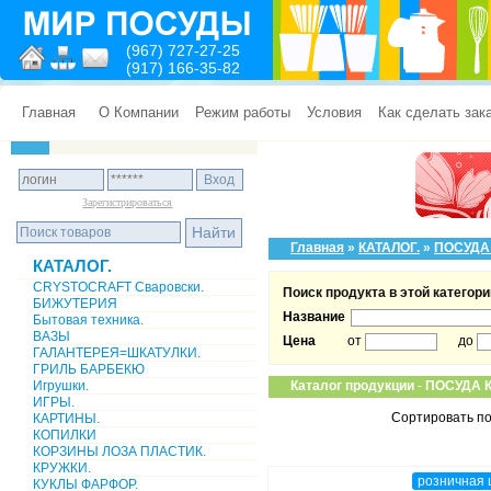
(967) 727-27-25
(917) 166-35-82
Главная
О Компании
Режим работы
Условия
Как сделать зак
Зарегистрироваться
Главная
»
КАТАЛОГ.
»
ПОСУДА
КАТАЛОГ.
CRYSTOCRAFT Сваровски.
Поиск продукта в этой категори
БИЖУТЕРИЯ
Название
Бытовая техника.
ВАЗЫ
Цена
от
до
ГАЛАНТЕРЕЯ=ШКАТУЛКИ.
ГРИЛЬ БАРБЕКЮ
Игрушки.
Каталог продукции
-
ПОСУДА 
ИГРЫ.
Сортировать по
КАРТИНЫ.
КОПИЛКИ
КОРЗИНЫ ЛОЗА ПЛАСТИК.
КРУЖКИ.
розничная 
КУКЛЫ ФАРФОР.