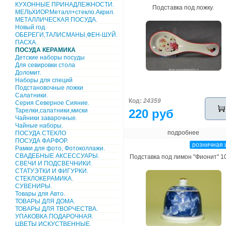
КУХОННЫЕ ПРИНАДЛЕЖНОСТИ.
Подставка под ложку.
МЕЛЬХИОР.Металл+стекло.Акрил.
МЕТАЛЛИЧЕСКАЯ ПОСУДА.
Новый год.
ОБЕРЕГИ,ТАЛИСМАНЫ,ФЕН-ШУЙ.
ПАСХА.
ПОСУДА КЕРАМИКА
Детские наборы посуды
Для севировки стола
Доломит.
Наборы для специй
Подстановочные ложки
Салатники.
Код:
24359
Серия Северное Сияние.
Тарелки,салатники,миски
220 руб
Чайники заварочные.
Чайные наборы.
подробнее
ПОСУДА СТЕКЛО
ПОСУДА ФАРФОР.
розничная 
Рамки для фото, Фотоколлажи.
СВАДЕБНЫЕ АКСЕССУАРЫ.
Подставка под лимон "Фионит" 1
СВЕЧИ И ПОДСВЕЧНИКИ.
СТАТУЭТКИ И ФИГУРКИ.
СТЕКЛОКЕРАМИКА.
СУВЕНИРЫ.
Товары для Авто.
ТОВАРЫ ДЛЯ ДОМА.
ТОВАРЫ ДЛЯ ТВОРЧЕСТВА.
УПАКОВКА ПОДАРОЧНАЯ.
ЦВЕТЫ ИСКУСТВЕННЫЕ.