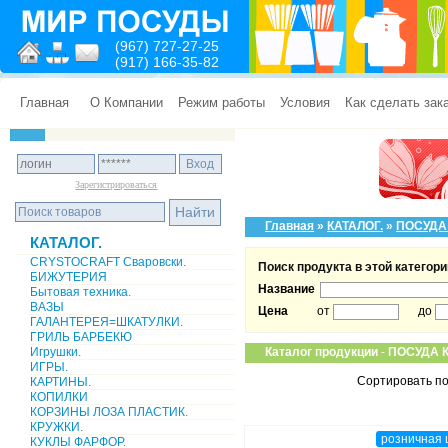
(967) 727-27-25
(917) 166-35-82
Главная
О Компании
Режим работы
Условия
Как сделать зак
Зарегистрироваться
Главная
»
КАТАЛОГ.
»
ПОСУДА
КАТАЛОГ.
CRYSTOCRAFT Сваровски.
Поиск продукта в этой категори
БИЖУТЕРИЯ
Название
Бытовая техника.
ВАЗЫ
Цена
от
до
ГАЛАНТЕРЕЯ=ШКАТУЛКИ.
ГРИЛЬ БАРБЕКЮ
Игрушки.
Каталог продукции
-
ПОСУДА 
ИГРЫ.
Сортировать по
КАРТИНЫ.
КОПИЛКИ
КОРЗИНЫ ЛОЗА ПЛАСТИК.
КРУЖКИ.
розничная 
КУКЛЫ ФАРФОР.