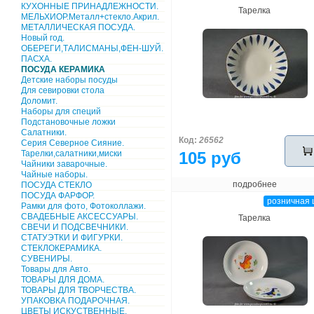
КУХОННЫЕ ПРИНАДЛЕЖНОСТИ.
Тарелка
МЕЛЬХИОР.Металл+стекло.Акрил.
МЕТАЛЛИЧЕСКАЯ ПОСУДА.
Новый год.
ОБЕРЕГИ,ТАЛИСМАНЫ,ФЕН-ШУЙ.
ПАСХА.
ПОСУДА КЕРАМИКА
Детские наборы посуды
Для севировки стола
Доломит.
Наборы для специй
Подстановочные ложки
Салатники.
Код:
26562
Серия Северное Сияние.
Тарелки,салатники,миски
105 руб
Чайники заварочные.
Чайные наборы.
подробнее
ПОСУДА СТЕКЛО
ПОСУДА ФАРФОР.
розничная 
Рамки для фото, Фотоколлажи.
СВАДЕБНЫЕ АКСЕССУАРЫ.
Тарелка
СВЕЧИ И ПОДСВЕЧНИКИ.
СТАТУЭТКИ И ФИГУРКИ.
СТЕКЛОКЕРАМИКА.
СУВЕНИРЫ.
Товары для Авто.
ТОВАРЫ ДЛЯ ДОМА.
ТОВАРЫ ДЛЯ ТВОРЧЕСТВА.
УПАКОВКА ПОДАРОЧНАЯ.
ЦВЕТЫ ИСКУСТВЕННЫЕ.