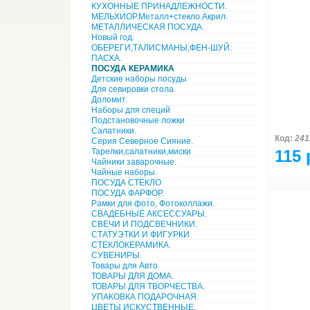
КУХОННЫЕ ПРИНАДЛЕЖНОСТИ.
МЕЛЬХИОР.Металл+стекло.Акрил.
МЕТАЛЛИЧЕСКАЯ ПОСУДА.
Новый год.
ОБЕРЕГИ,ТАЛИСМАНЫ,ФЕН-ШУЙ.
ПАСХА.
ПОСУДА КЕРАМИКА
Детские наборы посуды
Для севировки стола
Доломит.
Наборы для специй
Подстановочные ложки
Салатники.
Код:
241
Серия Северное Сияние.
Тарелки,салатники,миски
115 
Чайники заварочные.
Чайные наборы.
ПОСУДА СТЕКЛО
ПОСУДА ФАРФОР.
Рамки для фото, Фотоколлажи.
СВАДЕБНЫЕ АКСЕССУАРЫ.
СВЕЧИ И ПОДСВЕЧНИКИ.
СТАТУЭТКИ И ФИГУРКИ.
СТЕКЛОКЕРАМИКА.
СУВЕНИРЫ.
Товары для Авто.
ТОВАРЫ ДЛЯ ДОМА.
ТОВАРЫ ДЛЯ ТВОРЧЕСТВА.
УПАКОВКА ПОДАРОЧНАЯ.
ЦВЕТЫ ИСКУСТВЕННЫЕ.