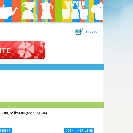
(пусто)
убыв), рейтингу (
возр
|
убыв
)
я цена
розничная цена