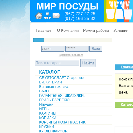
(967) 727-27-25
(917) 166-35-82
Главная
О Компании
Режим работы
Условия
Зарегистрироваться
Главн
КАТАЛОГ.
CRYSTOCRAFT Сваровски.
Поиск п
БИЖУТЕРИЯ
Назван
Бытовая техника.
ВАЗЫ
Цена
ГАЛАНТЕРЕЯ=ШКАТУЛКИ.
ГРИЛЬ БАРБЕКЮ
Игрушки.
Катало
ИГРЫ.
КАРТИНЫ.
КОПИЛКИ
КОРЗИНЫ ЛОЗА ПЛАСТИК.
КРУЖКИ.
КУКЛЫ ФАРФОР.