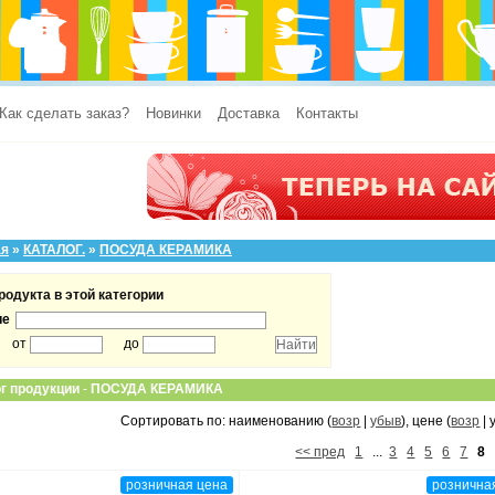
Как сделать заказ?
Новинки
Доставка
Контакты
ая
»
КАТАЛОГ.
»
ПОСУДА КЕРАМИКА
родукта в этой категории
ие
от
до
г продукции
-
ПОСУДА КЕРАМИКА
Сортировать по: наименованию (
возр
|
убыв
), цене (
возр
| 
<< пред
1
...
3
4
5
6
7
8
розничная цена
рознична