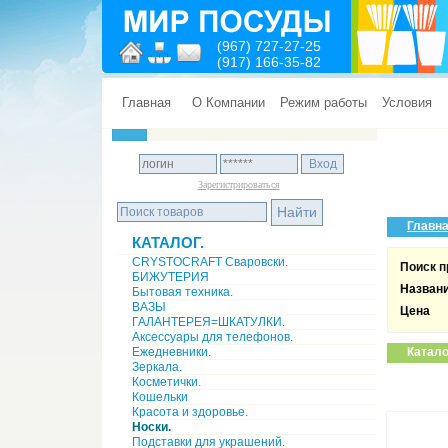
(967) 727-27-25
(917) 166-35-82
Главная
О Компании
Режим работы
Условия
Зарегистрироваться
Главн
КАТАЛОГ.
CRYSTOCRAFT Сваровски.
Поиск п
БИЖУТЕРИЯ
Назван
Бытовая техника.
ВАЗЫ
Цена
ГАЛАНТЕРЕЯ=ШКАТУЛКИ.
Аксессуары для телефонов.
Ежедневники.
Катало
Зеркала.
Косметички.
Кошельки
Красота и здоровье.
Носки.
Подставки для украшений.