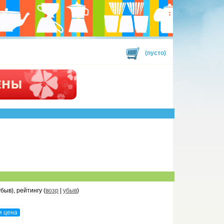
(пусто)
убыв), рейтингу (
возр
|
убыв
)
я цена