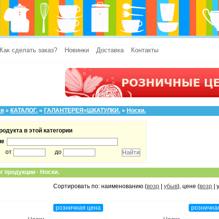
Как сделать заказ?
Новинки
Доставка
Контакты
ая
»
КАТАЛОГ.
»
ГАЛАНТЕРЕЯ=ШКАТУЛКИ.
»
Носки.
родукта в этой категории
ие
от
до
г продукции
-
Носки.
Сортировать по: наименованию (
возр
|
убыв
), цене (
возр
| 
розничная цена
рознична