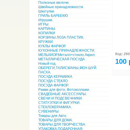
Полезные мелочи.
Швейные принадлежности.
Шкатулки.
ГРИЛЬ БАРБЕКЮ
Игрушки.
ИГРЫ.
КАРТИНЫ.
КОПИЛКИ
КОРЗИНЫ ЛОЗА ПЛАСТИК.
КРУЖКИ.
КУКЛЫ ФАРФОР.
КУХОННЫЕ ПРИНАДЛЕЖНОСТИ.
Код:
260
МЕЛЬХИОР.Металл+стекло.Акрил.
МЕТАЛЛИЧЕСКАЯ ПОСУДА.
100 
Новый год.
ОБЕРЕГИ,ТАЛИСМАНЫ,ФЕН-ШУЙ.
ПАСХА.
ПОСУДА КЕРАМИКА
ПОСУДА СТЕКЛО
ПОСУДА ФАРФОР.
Рамки для фото, Фотоколлажи.
СВАДЕБНЫЕ АКСЕССУАРЫ.
СВЕЧИ И ПОДСВЕЧНИКИ.
СТАТУЭТКИ И ФИГУРКИ.
СТЕКЛОКЕРАМИКА.
СУВЕНИРЫ.
Товары для Авто.
ТОВАРЫ ДЛЯ ДОМА.
ТОВАРЫ ДЛЯ ТВОРЧЕСТВА.
УПАКОВКА ПОДАРОЧНАЯ.