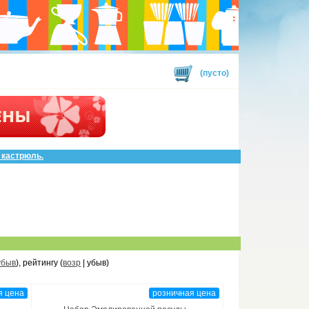
(пусто)
 кастрюль.
убыв
), рейтингу (
возр
| убыв)
я цена
розничная цена