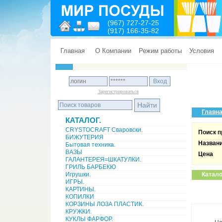
(967) 727-27-25
(917) 166-35-82
Главная
О Компании
Режим работы
Условия
Зарегистрироваться
Главн
КАТАЛОГ.
CRYSTOCRAFT Сваровски.
Поиск п
БИЖУТЕРИЯ
Назван
Бытовая техника.
ВАЗЫ
Цена
ГАЛАНТЕРЕЯ=ШКАТУЛКИ.
ГРИЛЬ БАРБЕКЮ
Игрушки.
Катало
ИГРЫ.
КАРТИНЫ.
КОПИЛКИ
КОРЗИНЫ ЛОЗА ПЛАСТИК.
КРУЖКИ.
КУКЛЫ ФАРФОР.