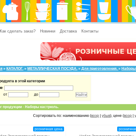
Как сделать заказ?
Новинки
Доставка
Контакты
ая
»
КАТАЛОГ.
»
МЕТАЛЛИЧЕСКАЯ ПОСУДА.
»
Для приготовления.
»
Наборы
родукта в этой категории
ие
от
до
г продукции
-
Наборы кастрюль.
Сортировать по: наименованию (
возр
|
убыв
), цене (
возр
|
розничная цена
рознична