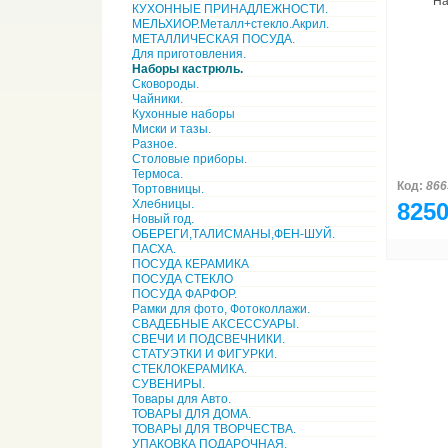
На
КУХОННЫЕ ПРИНАДЛЕЖНОСТИ.
МЕЛЬХИОР.Металл+стекло.Акрил.
МЕТАЛЛИЧЕСКАЯ ПОСУДА.
Для приготовления.
Наборы кастрюль.
Сковороды.
Чайники.
Кухонные наборы
Миски и тазы.
Разное.
Столовые приборы.
Термоса.
Код:
866
Тортовницы.
Хлебницы.
8250
Новый год.
ОБЕРЕГИ,ТАЛИСМАНЫ,ФЕН-ШУЙ.
ПАСХА.
ПОСУДА КЕРАМИКА
ПОСУДА СТЕКЛО
ПОСУДА ФАРФОР.
Рамки для фото, Фотоколлажи.
СВАДЕБНЫЕ АКСЕССУАРЫ.
СВЕЧИ И ПОДСВЕЧНИКИ.
СТАТУЭТКИ И ФИГУРКИ.
СТЕКЛОКЕРАМИКА.
СУВЕНИРЫ.
Товары для Авто.
ТОВАРЫ ДЛЯ ДОМА.
ТОВАРЫ ДЛЯ ТВОРЧЕСТВА.
УПАКОВКА ПОДАРОЧНАЯ.