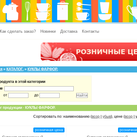
Как сделать заказ?
Новинки
Доставка
Контакты
ая
»
КАТАЛОГ.
»
КУКЛЫ ФАРФОР.
родукта в этой категории
ие
от
до
г продукции
-
КУКЛЫ ФАРФОР.
Сортировать по: наименованию (
возр
|
убыв
), цене (
возр
| 
розничная цена
рознична