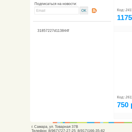
Подписаться на новости:
Код:
241
1175
31857227d113844f
Код:
261
750 
г. Самара, ул. Товарная 37В
Телефон: 8(967)727-27-25; 8(917)166-35-82