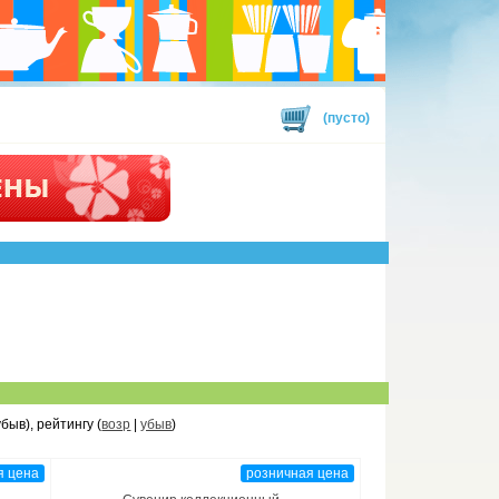
(пусто)
убыв), рейтингу (
возр
|
убыв
)
я цена
розничная цена