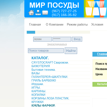
(967) 727-27-25
(917) 166-35-82
Главная
О Компании
Режим работы
Условия
Зарегистрироваться
Главн
КАТАЛОГ.
CRYSTOCRAFT Сваровски.
Поиск п
БИЖУТЕРИЯ
Назван
Бытовая техника.
ВАЗЫ
Цена
ГАЛАНТЕРЕЯ=ШКАТУЛКИ.
ГРИЛЬ БАРБЕКЮ
Игрушки.
Катало
ИГРЫ.
КАРТИНЫ.
КОПИЛКИ
КОРЗИНЫ ЛОЗА ПЛАСТИК.
КРУЖКИ.
КУКЛЫ ФАРФОР.