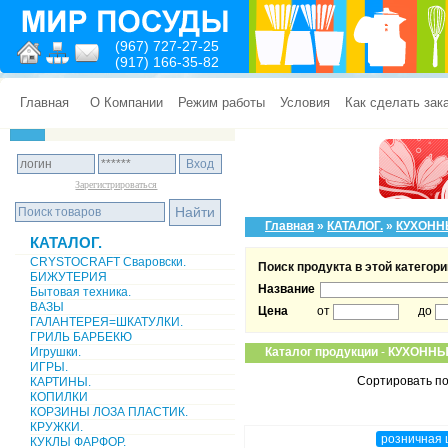
(967) 727-27-25
(917) 166-35-82
Главная
О Компании
Режим работы
Условия
Как сделать зак
Зарегистрироваться
Главная
»
КАТАЛОГ.
»
КУХОНН
КАТАЛОГ.
CRYSTOCRAFT Сваровски.
Поиск продукта в этой категори
БИЖУТЕРИЯ
Название
Бытовая техника.
ВАЗЫ
Цена
от
до
ГАЛАНТЕРЕЯ=ШКАТУЛКИ.
ГРИЛЬ БАРБЕКЮ
Игрушки.
Каталог продукции
-
КУХОННЫ
ИГРЫ.
Сортировать по
КАРТИНЫ.
КОПИЛКИ
КОРЗИНЫ ЛОЗА ПЛАСТИК.
КРУЖКИ.
розничная 
КУКЛЫ ФАРФОР.