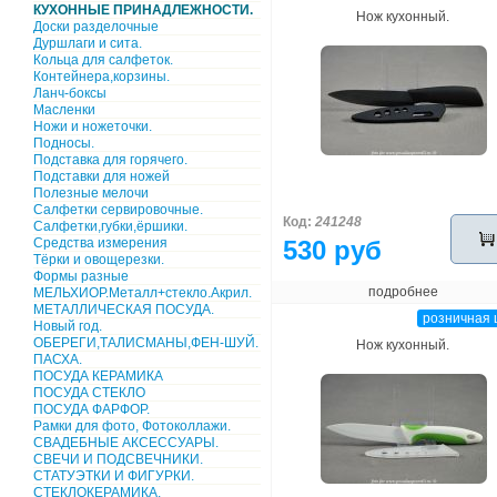
КУХОННЫЕ ПРИНАДЛЕЖНОСТИ.
Нож кухонный.
Доски разделочные
Дуршлаги и сита.
Кольца для салфеток.
Контейнера,корзины.
Ланч-боксы
Масленки
Ножи и ножеточки.
Подносы.
Подставка для горячего.
Подставки для ножей
Полезные мелочи
Салфетки сервировочные.
Код:
241248
Салфетки,губки,ёршики.
Средства измерения
530 руб
Тёрки и овощерезки.
Формы разные
подробнее
МЕЛЬХИОР.Металл+стекло.Акрил.
МЕТАЛЛИЧЕСКАЯ ПОСУДА.
розничная 
Новый год.
ОБЕРЕГИ,ТАЛИСМАНЫ,ФЕН-ШУЙ.
Нож кухонный.
ПАСХА.
ПОСУДА КЕРАМИКА
ПОСУДА СТЕКЛО
ПОСУДА ФАРФОР.
Рамки для фото, Фотоколлажи.
СВАДЕБНЫЕ АКСЕССУАРЫ.
СВЕЧИ И ПОДСВЕЧНИКИ.
СТАТУЭТКИ И ФИГУРКИ.
СТЕКЛОКЕРАМИКА.