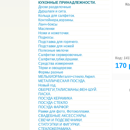
КУХОННЫЕ ПРИНАДЛЕЖНОСТИ.
Ко
Доски разделочные
Дуршлаги и сита.
Кольца для салфеток.
Контейнера,корзины.
Ланч-боксы
Масленки
Ножи и ножеточки.
Подносы.
Подставка для горячего.
Подставки для ножей
Полезные мелочи
Салфетки сервировочные.
Код:
141
Салфетки,губки,ёршики.
Средства измерения
170 
Тёрки и овощерезки.
Формы разные
МЕЛЬХИОР.Металл+стекло.Акрил.
МЕТАЛЛИЧЕСКАЯ ПОСУДА.
Новый год.
ОБЕРЕГИ,ТАЛИСМАНЫ,ФЕН-ШУЙ.
ПАСХА.
ПОСУДА КЕРАМИКА
ПОСУДА СТЕКЛО
ПОСУДА ФАРФОР.
Рамки для фото, Фотоколлажи.
СВАДЕБНЫЕ АКСЕССУАРЫ.
СВЕЧИ И ПОДСВЕЧНИКИ.
СТАТУЭТКИ И ФИГУРКИ.
СТЕКЛОКЕРАМИКА.