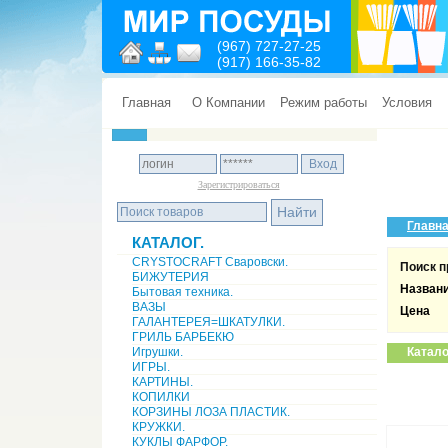
(967) 727-27-25
(917) 166-35-82
Главная
О Компании
Режим работы
Условия
Зарегистрироваться
Главн
КАТАЛОГ.
CRYSTOCRAFT Сваровски.
Поиск п
БИЖУТЕРИЯ
Назван
Бытовая техника.
ВАЗЫ
Цена
ГАЛАНТЕРЕЯ=ШКАТУЛКИ.
ГРИЛЬ БАРБЕКЮ
Игрушки.
Катало
ИГРЫ.
КАРТИНЫ.
КОПИЛКИ
КОРЗИНЫ ЛОЗА ПЛАСТИК.
КРУЖКИ.
КУКЛЫ ФАРФОР.