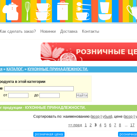
Как сделать заказ?
Новинки
Доставка
Контакты
ая
»
КАТАЛОГ.
»
КУХОННЫЕ ПРИНАДЛЕЖНОСТИ.
родукта в этой категории
ие
от
до
г продукции
-
КУХОННЫЕ ПРИНАДЛЕЖНОСТИ.
Сортировать по: наименованию (
возр
|
убыв
), цене (
возр
|
<< пред
1
2
3
4
5
6
7
8
...
17
розничная цена
рознична