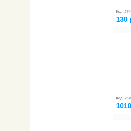
Код:
264
130 
Код:
269
1010