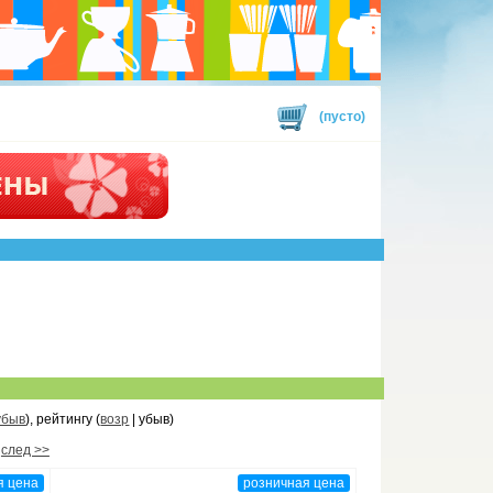
(пусто)
убыв
), рейтингу (
возр
| убыв)
след >>
я цена
розничная цена