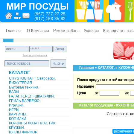
(967) 727-27-25
(917) 166-35-82
Главная
О Компании
Режим работы
Условия
Как сделать зак
Зарегистрироваться
Главная
»
КАТАЛОГ.
»
КУХОНН
КАТАЛОГ.
CRYSTOCRAFT Сваровски.
Поиск продукта в этой категори
БИЖУТЕРИЯ
Название
Бытовая техника.
ВАЗЫ
Цена
от
до
ГАЛАНТЕРЕЯ=ШКАТУЛКИ.
ГРИЛЬ БАРБЕКЮ
Игрушки.
Каталог продукции
-
КУХОННЫ
ИГРЫ.
Сортировать по
КАРТИНЫ.
КОПИЛКИ
КОРЗИНЫ ЛОЗА ПЛАСТИК.
КРУЖКИ.
розничная 
КУКЛЫ ФАРФОР.