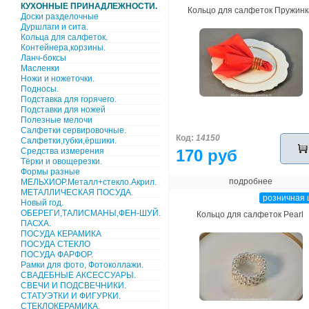
КУХОННЫЕ ПРИНАДЛЕЖНОСТИ.
Кольцо для салфеток Пружинк
Доски разделочные
Дуршлаги и сита.
Кольца для салфеток.
Контейнера,корзины.
Ланч-боксы
Масленки
Ножи и ножеточки.
Подносы.
Подставка для горячего.
Подставки для ножей
Полезные мелочи
Салфетки сервировочные.
Код:
14150
Салфетки,губки,ёршики.
Средства измерения
170 руб
Тёрки и овощерезки.
Формы разные
подробнее
МЕЛЬХИОР.Металл+стекло.Акрил.
МЕТАЛЛИЧЕСКАЯ ПОСУДА.
розничная 
Новый год.
ОБЕРЕГИ,ТАЛИСМАНЫ,ФЕН-ШУЙ.
Кольцо для салфеток Pearl
ПАСХА.
ПОСУДА КЕРАМИКА
ПОСУДА СТЕКЛО
ПОСУДА ФАРФОР.
Рамки для фото, Фотоколлажи.
СВАДЕБНЫЕ АКСЕССУАРЫ.
СВЕЧИ И ПОДСВЕЧНИКИ.
СТАТУЭТКИ И ФИГУРКИ.
СТЕКЛОКЕРАМИКА.