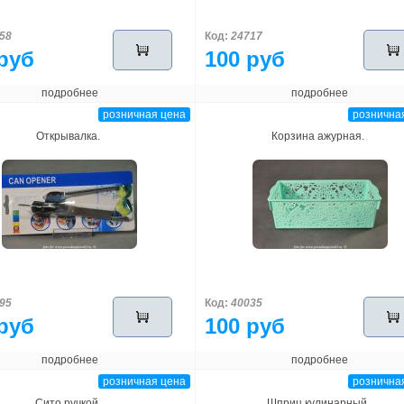
58
Код:
24717
руб
100 руб
подробнее
подробнее
розничная цена
рознична
Открывалка.
Корзина ажурная.
95
Код:
40035
руб
100 руб
подробнее
подробнее
розничная цена
рознична
Сито ручкой.
Шприц кулинарный.