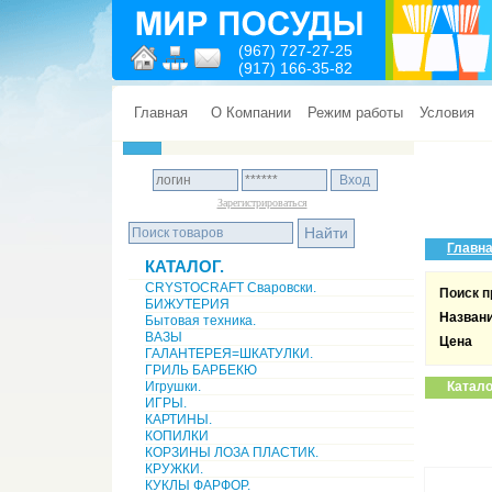
(967) 727-27-25
(917) 166-35-82
Главная
О Компании
Режим работы
Условия
Зарегистрироваться
Главн
КАТАЛОГ.
CRYSTOCRAFT Сваровски.
Поиск п
БИЖУТЕРИЯ
Назван
Бытовая техника.
ВАЗЫ
Цена
ГАЛАНТЕРЕЯ=ШКАТУЛКИ.
ГРИЛЬ БАРБЕКЮ
Игрушки.
Катало
ИГРЫ.
КАРТИНЫ.
КОПИЛКИ
КОРЗИНЫ ЛОЗА ПЛАСТИК.
КРУЖКИ.
КУКЛЫ ФАРФОР.