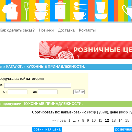
Как сделать заказ?
Новинки
Доставка
Контакты
ая
»
КАТАЛОГ.
»
КУХОННЫЕ ПРИНАДЛЕЖНОСТИ.
родукта в этой категории
ие
от
до
г продукции
-
КУХОННЫЕ ПРИНАДЛЕЖНОСТИ.
Сортировать по: наименованию (
возр
|
убыв
), цене (
возр
| 
<< пред
1
...
7
8
9
10
11
12
13
14
15
розничная цена
рознична