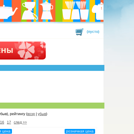
(пусто)
убыв), рейтингу (
возр
|
убыв
)
16
17
след >>
я цена
розничная цена