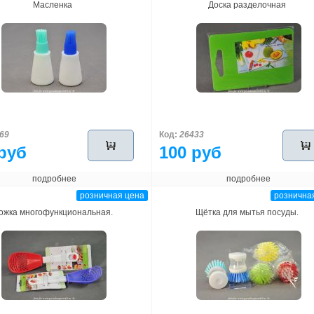
Масленка
Доска разделочная
69
Код:
26433
руб
100 руб
подробнее
подробнее
розничная цена
рознична
ожка многофункциональная.
Щётка для мытья посуды.