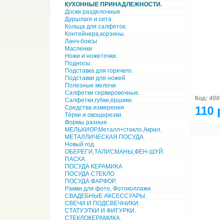
КУХОННЫЕ ПРИНАДЛЕЖНОСТИ.
Доски разделочные
Дуршлаги и сита.
Кольца для салфеток.
Контейнера,корзины.
Ланч-боксы
Масленки
Ножи и ножеточки.
Подносы.
Подставка для горячего.
Подставки для ножей
Полезные мелочи
Салфетки сервировочные.
Код:
400
Салфетки,губки,ёршики.
Средства измерения
110 
Тёрки и овощерезки.
Формы разные
МЕЛЬХИОР.Металл+стекло.Акрил.
МЕТАЛЛИЧЕСКАЯ ПОСУДА.
Новый год.
ОБЕРЕГИ,ТАЛИСМАНЫ,ФЕН-ШУЙ.
ПАСХА.
ПОСУДА КЕРАМИКА
ПОСУДА СТЕКЛО
ПОСУДА ФАРФОР.
Рамки для фото, Фотоколлажи.
СВАДЕБНЫЕ АКСЕССУАРЫ.
СВЕЧИ И ПОДСВЕЧНИКИ.
СТАТУЭТКИ И ФИГУРКИ.
СТЕКЛОКЕРАМИКА.