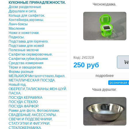
КУХОННЫЕ ПРИНАДЛЕЖНОСТИ.
Чеснокодавка.
Доски разделочные
Дуршлаги и сита.
Кольца для салфеток.
Контейнера,корзины.
Ланч-боксы
Масленки
Ножи и ножеточки.
Подносы.
Подставка для горячего.
Подставки для ножей
Полезные мелочи
Салфетки сервировочные.
Код:
241319
Салфетки,губки,ёршики.
Средства измерения
250 руб
Тёрки и овощерезки.
Формы разные
подробнее
МЕЛЬХИОР.Металл+стекло.Акрил.
МЕТАЛЛИЧЕСКАЯ ПОСУДА.
розничная 
Новый год.
ОБЕРЕГИ,ТАЛИСМАНЫ,ФЕН-ШУЙ.
Чаша дуршлаг.
ПАСХА.
ПОСУДА КЕРАМИКА
ПОСУДА СТЕКЛО
ПОСУДА ФАРФОР.
Рамки для фото, Фотоколлажи.
СВАДЕБНЫЕ АКСЕССУАРЫ.
СВЕЧИ И ПОДСВЕЧНИКИ.
СТАТУЭТКИ И ФИГУРКИ.
СТЕКЛОКЕРАМИКА.