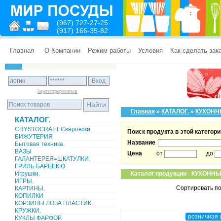
(967) 727-27-25
(917) 166-35-82
Главная
О Компании
Режим работы
Условия
Как сделать зак
Зарегистрироваться
Главная
»
КАТАЛОГ.
»
КУХОНН
КАТАЛОГ.
CRYSTOCRAFT Сваровски.
Поиск продукта в этой категори
БИЖУТЕРИЯ
Название
Бытовая техника.
ВАЗЫ
Цена
от
до
ГАЛАНТЕРЕЯ=ШКАТУЛКИ.
ГРИЛЬ БАРБЕКЮ
Игрушки.
Каталог продукции
-
КУХОННЫ
ИГРЫ.
Сортировать по
КАРТИНЫ.
КОПИЛКИ
КОРЗИНЫ ЛОЗА ПЛАСТИК.
КРУЖКИ.
розничная 
КУКЛЫ ФАРФОР.