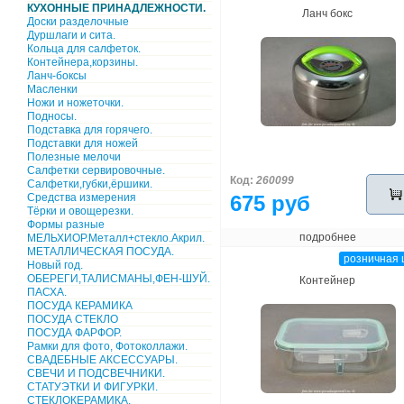
КУХОННЫЕ ПРИНАДЛЕЖНОСТИ.
Ланч бокс
Доски разделочные
Дуршлаги и сита.
Кольца для салфеток.
Контейнера,корзины.
Ланч-боксы
Масленки
Ножи и ножеточки.
Подносы.
Подставка для горячего.
Подставки для ножей
Полезные мелочи
Салфетки сервировочные.
Код:
260099
Салфетки,губки,ёршики.
Средства измерения
675 руб
Тёрки и овощерезки.
Формы разные
подробнее
МЕЛЬХИОР.Металл+стекло.Акрил.
МЕТАЛЛИЧЕСКАЯ ПОСУДА.
розничная 
Новый год.
ОБЕРЕГИ,ТАЛИСМАНЫ,ФЕН-ШУЙ.
Контейнер
ПАСХА.
ПОСУДА КЕРАМИКА
ПОСУДА СТЕКЛО
ПОСУДА ФАРФОР.
Рамки для фото, Фотоколлажи.
СВАДЕБНЫЕ АКСЕССУАРЫ.
СВЕЧИ И ПОДСВЕЧНИКИ.
СТАТУЭТКИ И ФИГУРКИ.
СТЕКЛОКЕРАМИКА.