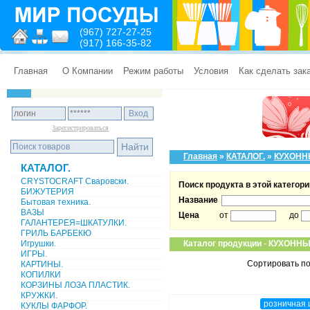
(967) 727-27-25
(917) 166-35-82
Главная
О Компании
Режим работы
Условия
Как сделать зак
Зарегистрироваться
Главная
»
КАТАЛОГ.
»
КУХОНН
КАТАЛОГ.
CRYSTOCRAFT Сваровски.
Поиск продукта в этой категори
БИЖУТЕРИЯ
Название
Бытовая техника.
ВАЗЫ
Цена
от
до
ГАЛАНТЕРЕЯ=ШКАТУЛКИ.
ГРИЛЬ БАРБЕКЮ
Игрушки.
Каталог продукции
-
КУХОННЫ
ИГРЫ.
Сортировать по
КАРТИНЫ.
КОПИЛКИ
КОРЗИНЫ ЛОЗА ПЛАСТИК.
КРУЖКИ.
розничная 
КУКЛЫ ФАРФОР.