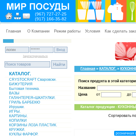
(967) 727-27-25
(917) 166-35-82
Главная
О Компании
Режим работы
Условия
Как сделать зак
Зарегистрироваться
Главная
»
КАТАЛОГ.
»
КУХОНН
КАТАЛОГ.
CRYSTOCRAFT Сваровски.
Поиск продукта в этой категори
БИЖУТЕРИЯ
Название
Бытовая техника.
ВАЗЫ
Цена
от
до
ГАЛАНТЕРЕЯ=ШКАТУЛКИ.
ГРИЛЬ БАРБЕКЮ
Игрушки.
Каталог продукции
-
КУХОННЫ
ИГРЫ.
Сортировать по
КАРТИНЫ.
КОПИЛКИ
КОРЗИНЫ ЛОЗА ПЛАСТИК.
КРУЖКИ.
розничная 
КУКЛЫ ФАРФОР.