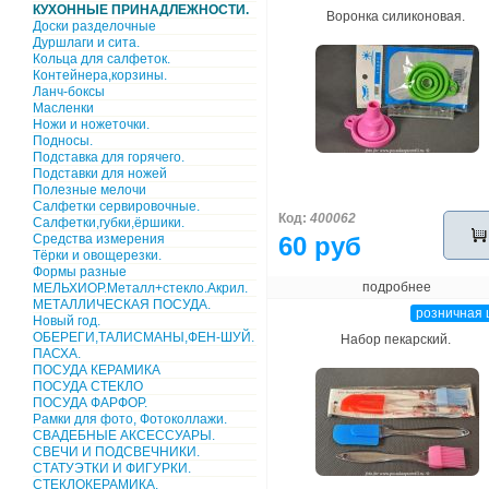
КУХОННЫЕ ПРИНАДЛЕЖНОСТИ.
Воронка силиконовая.
Доски разделочные
Дуршлаги и сита.
Кольца для салфеток.
Контейнера,корзины.
Ланч-боксы
Масленки
Ножи и ножеточки.
Подносы.
Подставка для горячего.
Подставки для ножей
Полезные мелочи
Салфетки сервировочные.
Код:
400062
Салфетки,губки,ёршики.
Средства измерения
60 руб
Тёрки и овощерезки.
Формы разные
подробнее
МЕЛЬХИОР.Металл+стекло.Акрил.
МЕТАЛЛИЧЕСКАЯ ПОСУДА.
розничная 
Новый год.
ОБЕРЕГИ,ТАЛИСМАНЫ,ФЕН-ШУЙ.
Набор пекарский.
ПАСХА.
ПОСУДА КЕРАМИКА
ПОСУДА СТЕКЛО
ПОСУДА ФАРФОР.
Рамки для фото, Фотоколлажи.
СВАДЕБНЫЕ АКСЕССУАРЫ.
СВЕЧИ И ПОДСВЕЧНИКИ.
СТАТУЭТКИ И ФИГУРКИ.
СТЕКЛОКЕРАМИКА.