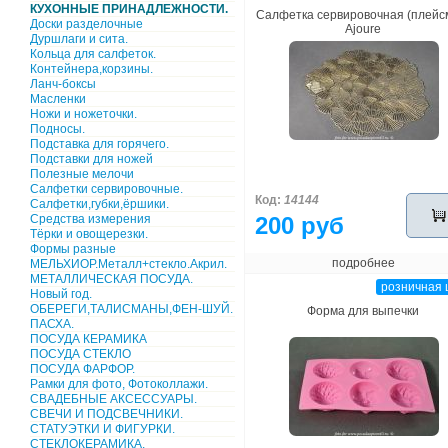
КУХОННЫЕ ПРИНАДЛЕЖНОСТИ.
Салфетка сервировочная (плейс
Доски разделочные
Ajoure
Дуршлаги и сита.
Кольца для салфеток.
Контейнера,корзины.
Ланч-боксы
Масленки
Ножи и ножеточки.
Подносы.
Подставка для горячего.
Подставки для ножей
Полезные мелочи
Салфетки сервировочные.
Код:
14144
Салфетки,губки,ёршики.
Средства измерения
200 руб
Тёрки и овощерезки.
Формы разные
подробнее
МЕЛЬХИОР.Металл+стекло.Акрил.
МЕТАЛЛИЧЕСКАЯ ПОСУДА.
розничная 
Новый год.
ОБЕРЕГИ,ТАЛИСМАНЫ,ФЕН-ШУЙ.
Форма для выпечки
ПАСХА.
ПОСУДА КЕРАМИКА
ПОСУДА СТЕКЛО
ПОСУДА ФАРФОР.
Рамки для фото, Фотоколлажи.
СВАДЕБНЫЕ АКСЕССУАРЫ.
СВЕЧИ И ПОДСВЕЧНИКИ.
СТАТУЭТКИ И ФИГУРКИ.
СТЕКЛОКЕРАМИКА.