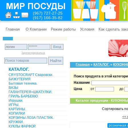
(967) 727-27-25
(917) 166-35-82
Главная
О Компании
Режим работы
Условия
Как сделать зак
Зарегистрироваться
Главная
»
КАТАЛОГ.
»
КУХОНН
КАТАЛОГ.
CRYSTOCRAFT Сваровски.
Поиск продукта в этой категори
БИЖУТЕРИЯ
Название
Бытовая техника.
ВАЗЫ
Цена
от
до
ГАЛАНТЕРЕЯ=ШКАТУЛКИ.
ГРИЛЬ БАРБЕКЮ
Игрушки.
Каталог продукции
-
КУХОННЫ
ИГРЫ.
Сортировать по
КАРТИНЫ.
КОПИЛКИ
<< 
КОРЗИНЫ ЛОЗА ПЛАСТИК.
КРУЖКИ.
розничная 
КУКЛЫ ФАРФОР.