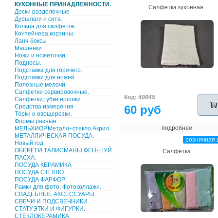
КУХОННЫЕ ПРИНАДЛЕЖНОСТИ.
Салфетка кухонная.
Доски разделочные
Дуршлаги и сита.
Кольца для салфеток.
Контейнера,корзины.
Ланч-боксы
Масленки
Ножи и ножеточки.
Подносы.
Подставка для горячего.
Подставки для ножей
Полезные мелочи
Салфетки сервировочные.
Код:
40045
Салфетки,губки,ёршики.
Средства измерения
60 руб
Тёрки и овощерезки.
Формы разные
подробнее
МЕЛЬХИОР.Металл+стекло.Акрил.
МЕТАЛЛИЧЕСКАЯ ПОСУДА.
розничная 
Новый год.
ОБЕРЕГИ,ТАЛИСМАНЫ,ФЕН-ШУЙ.
Салфетка
ПАСХА.
ПОСУДА КЕРАМИКА
ПОСУДА СТЕКЛО
ПОСУДА ФАРФОР.
Рамки для фото, Фотоколлажи.
СВАДЕБНЫЕ АКСЕССУАРЫ.
СВЕЧИ И ПОДСВЕЧНИКИ.
СТАТУЭТКИ И ФИГУРКИ.
СТЕКЛОКЕРАМИКА.