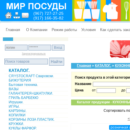
(967) 727-27-25
(917) 166-35-82
Главная
О Компании
Режим работы
Условия
Как сделать зак
Зарегистрироваться
Главная
»
КАТАЛОГ.
»
КУХОНН
КАТАЛОГ.
CRYSTOCRAFT Сваровски.
Поиск продукта в этой категори
БИЖУТЕРИЯ
Название
Бытовая техника.
ВАЗЫ
Цена
от
до
ГАЛАНТЕРЕЯ=ШКАТУЛКИ.
ГРИЛЬ БАРБЕКЮ
Игрушки.
Каталог продукции
-
КУХОННЫ
ИГРЫ.
Сортировать по
КАРТИНЫ.
КОПИЛКИ
<
КОРЗИНЫ ЛОЗА ПЛАСТИК.
КРУЖКИ.
розничная 
КУКЛЫ ФАРФОР.