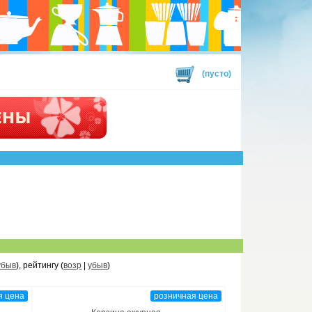
(пусто)
убыв
), рейтингу (
возр
|
убыв
)
я цена
розничная цена