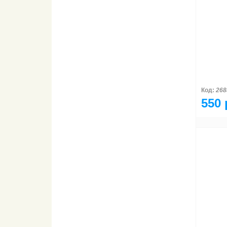
Код:
268
550 