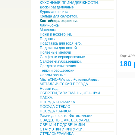
КУХОННЫЕ ПРИНАДЛЕЖНОСТИ.
Доски разделочные
Дуршлаги и сита.
Кольца для салфеток.
Контейнера,корзины.
Ланч-боксы
Масленки
Ножи и ножеточки.
Подносы.
Подставка для горячего.
Подставки для ножей
Полезные мелочи
Код:
400
Салфетки сервировочные.
Салфетки,губки,ёршики.
180 
Средства измерения
Тёрки и овощерезки.
Формы разные
МЕЛЬХИОР.Металл+стекло.Акрил.
МЕТАЛЛИЧЕСКАЯ ПОСУДА.
Новый год.
ОБЕРЕГИ,ТАЛИСМАНЫ,ФЕН-ШУЙ.
ПАСХА.
ПОСУДА КЕРАМИКА
ПОСУДА СТЕКЛО
ПОСУДА ФАРФОР.
Рамки для фото, Фотоколлажи.
СВАДЕБНЫЕ АКСЕССУАРЫ.
СВЕЧИ И ПОДСВЕЧНИКИ.
СТАТУЭТКИ И ФИГУРКИ.
СТЕКЛОКЕРАМИКА.