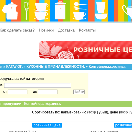
Как сделать заказ?
Новинки
Доставка
Контакты
ая
»
КАТАЛОГ.
»
КУХОННЫЕ ПРИНАДЛЕЖНОСТИ.
»
Контейнера,корзины.
родукта в этой категории
ие
от
до
г продукции
-
Контейнера,корзины.
Сортировать по: наименованию (
возр
| убыв), цене (
возр
|
розничная цена
рознична