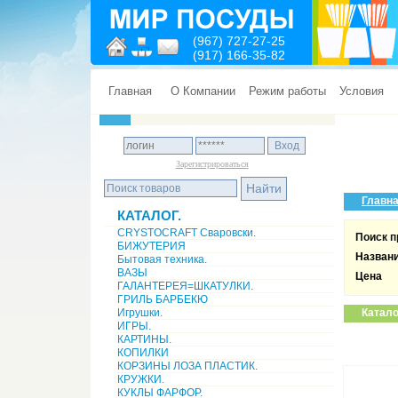
(967) 727-27-25
(917) 166-35-82
Главная
О Компании
Режим работы
Условия
Зарегистрироваться
Главн
КАТАЛОГ.
CRYSTOCRAFT Сваровски.
Поиск п
БИЖУТЕРИЯ
Назван
Бытовая техника.
ВАЗЫ
Цена
ГАЛАНТЕРЕЯ=ШКАТУЛКИ.
ГРИЛЬ БАРБЕКЮ
Игрушки.
Катало
ИГРЫ.
КАРТИНЫ.
КОПИЛКИ
КОРЗИНЫ ЛОЗА ПЛАСТИК.
КРУЖКИ.
КУКЛЫ ФАРФОР.