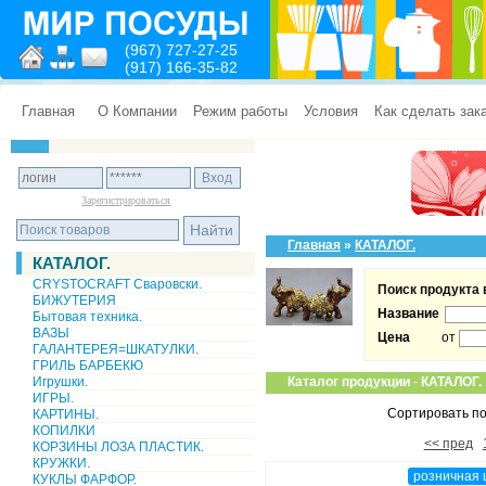
(967) 727-27-25
(917) 166-35-82
Главная
О Компании
Режим работы
Условия
Как сделать зак
Зарегистрироваться
Главная
»
КАТАЛОГ.
КАТАЛОГ.
CRYSTOCRAFT Сваровски.
Поиск продукта 
БИЖУТЕРИЯ
Название
Бытовая техника.
ВАЗЫ
Цена
от
ГАЛАНТЕРЕЯ=ШКАТУЛКИ.
ГРИЛЬ БАРБЕКЮ
Игрушки.
Каталог продукции
-
КАТАЛОГ.
ИГРЫ.
Сортировать по
КАРТИНЫ.
КОПИЛКИ
<< пред
КОРЗИНЫ ЛОЗА ПЛАСТИК.
КРУЖКИ.
розничная 
КУКЛЫ ФАРФОР.