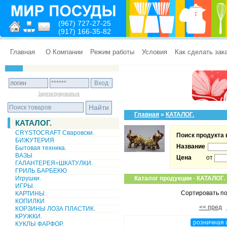
(967) 727-27-25
(917) 166-35-82
Главная
О Компании
Режим работы
Условия
Как сделать зак
Зарегистрироваться
Главная
»
КАТАЛОГ.
КАТАЛОГ.
CRYSTOCRAFT Сваровски.
Поиск продукта 
БИЖУТЕРИЯ
Название
Бытовая техника.
ВАЗЫ
Цена
от
ГАЛАНТЕРЕЯ=ШКАТУЛКИ.
ГРИЛЬ БАРБЕКЮ
Игрушки.
Каталог продукции
-
КАТАЛОГ.
ИГРЫ.
Сортировать по
КАРТИНЫ.
КОПИЛКИ
<< пред
КОРЗИНЫ ЛОЗА ПЛАСТИК.
КРУЖКИ.
розничная 
КУКЛЫ ФАРФОР.