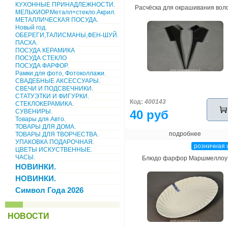
КУХОННЫЕ ПРИНАДЛЕЖНОСТИ.
Расчёска для окрашивания воло
МЕЛЬХИОР.Металл+стекло.Акрил.
МЕТАЛЛИЧЕСКАЯ ПОСУДА.
Новый год.
ОБЕРЕГИ,ТАЛИСМАНЫ,ФЕН-ШУЙ.
ПАСХА.
ПОСУДА КЕРАМИКА
ПОСУДА СТЕКЛО
ПОСУДА ФАРФОР.
Рамки для фото, Фотоколлажи.
СВАДЕБНЫЕ АКСЕССУАРЫ.
СВЕЧИ И ПОДСВЕЧНИКИ.
СТАТУЭТКИ И ФИГУРКИ.
Код:
400143
СТЕКЛОКЕРАМИКА.
СУВЕНИРЫ.
40 руб
Товары для Авто.
ТОВАРЫ ДЛЯ ДОМА.
подробнее
ТОВАРЫ ДЛЯ ТВОРЧЕСТВА.
УПАКОВКА ПОДАРОЧНАЯ.
розничная 
ЦВЕТЫ ИСКУСТВЕННЫЕ.
ЧАСЫ.
Блюдо фарфор Маршмеллоу
НОВИНКИ.
НОВИНКИ.
Символ Года 2026
НОВОСТИ