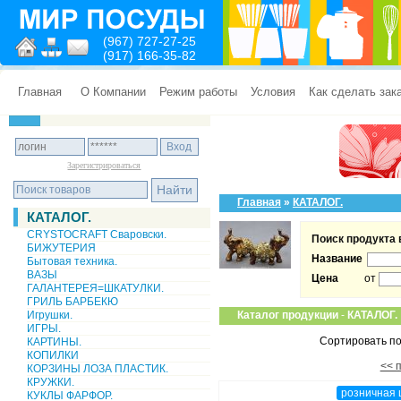
(967) 727-27-25
(917) 166-35-82
Главная
О Компании
Режим работы
Условия
Как сделать зак
Зарегистрироваться
Главная
»
КАТАЛОГ.
КАТАЛОГ.
CRYSTOCRAFT Сваровски.
Поиск продукта 
БИЖУТЕРИЯ
Название
Бытовая техника.
ВАЗЫ
Цена
от
ГАЛАНТЕРЕЯ=ШКАТУЛКИ.
ГРИЛЬ БАРБЕКЮ
Игрушки.
Каталог продукции
-
КАТАЛОГ.
ИГРЫ.
Сортировать по
КАРТИНЫ.
КОПИЛКИ
<< 
КОРЗИНЫ ЛОЗА ПЛАСТИК.
КРУЖКИ.
розничная 
КУКЛЫ ФАРФОР.