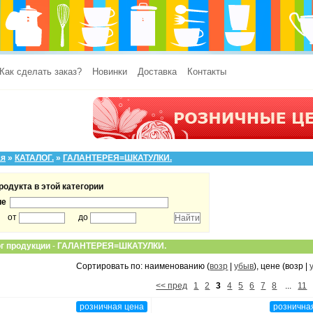
Как сделать заказ?
Новинки
Доставка
Контакты
ая
»
КАТАЛОГ.
»
ГАЛАНТЕРЕЯ=ШКАТУЛКИ.
родукта в этой категории
ие
от
до
г продукции
-
ГАЛАНТЕРЕЯ=ШКАТУЛКИ.
Сортировать по: наименованию (
возр
|
убыв
), цене (возр |
<< пред
1
2
3
4
5
6
7
8
...
11
розничная цена
рознична