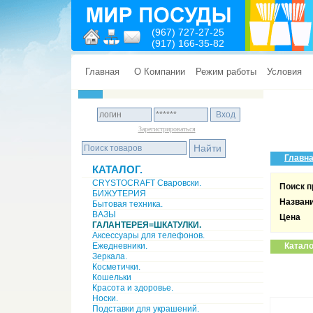
(967) 727-27-25
(917) 166-35-82
Главная
О Компании
Режим работы
Условия
Зарегистрироваться
Главн
КАТАЛОГ.
CRYSTOCRAFT Сваровски.
Поиск п
БИЖУТЕРИЯ
Назван
Бытовая техника.
ВАЗЫ
Цена
ГАЛАНТЕРЕЯ=ШКАТУЛКИ.
Аксессуары для телефонов.
Ежедневники.
Катало
Зеркала.
Косметички.
Кошельки
Красота и здоровье.
Носки.
Подставки для украшений.