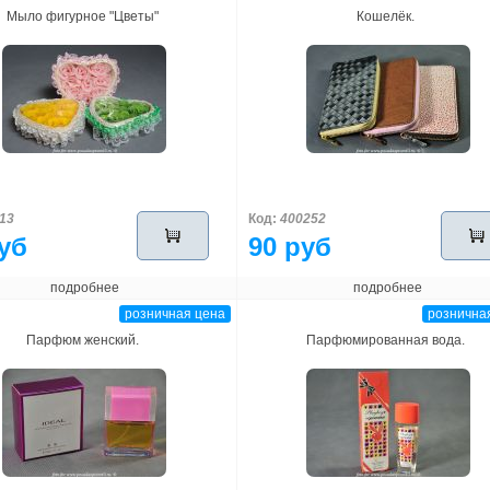
Мыло фигурное "Цветы"
Кошелёк.
13
Код:
400252
уб
90 руб
подробнее
подробнее
розничная цена
рознична
Парфюм женский.
Парфюмированная вода.