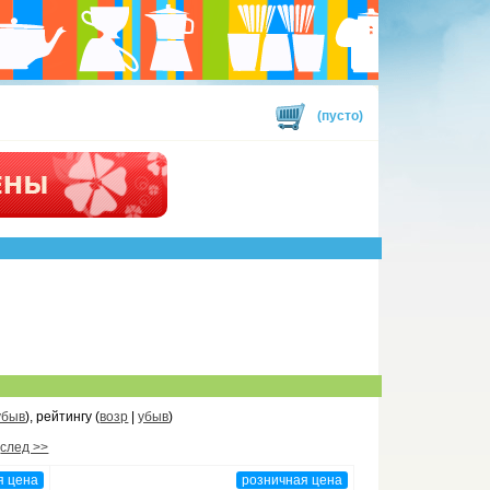
(пусто)
убыв
), рейтингу (
возр
|
убыв
)
след >>
я цена
розничная цена