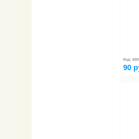
Код:
400
90 р