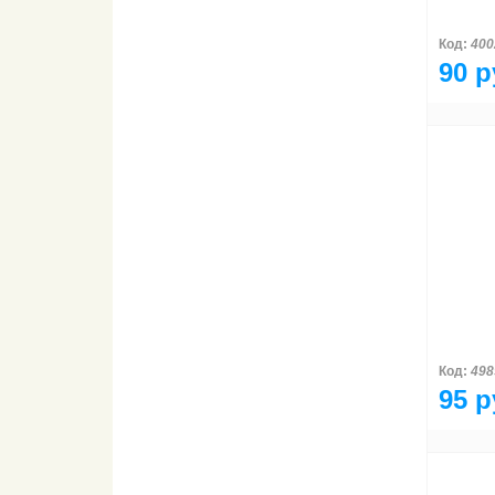
Код:
400
90 р
Код:
498
95 р