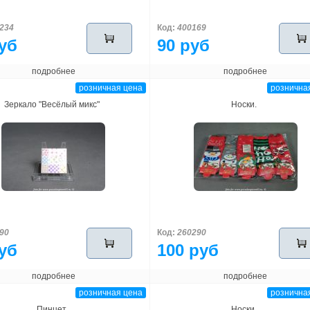
234
Код:
400169
уб
90 руб
подробнее
подробнее
розничная цена
рознична
Зеркало "Весёлый микс"
Носки.
90
Код:
260290
уб
100 руб
подробнее
подробнее
розничная цена
рознична
Пинцет.
Носки.