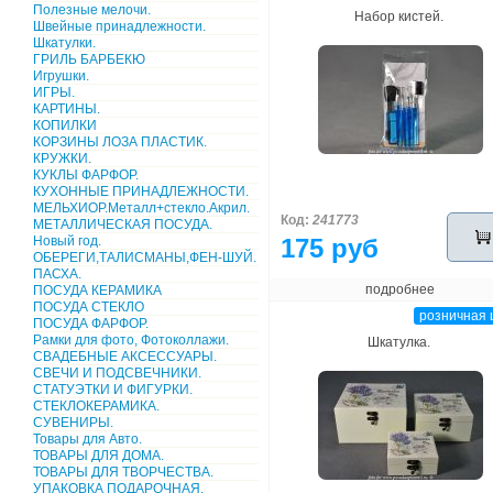
Полезные мелочи.
Набор кистей.
Швейные принадлежности.
Шкатулки.
ГРИЛЬ БАРБЕКЮ
Игрушки.
ИГРЫ.
КАРТИНЫ.
КОПИЛКИ
КОРЗИНЫ ЛОЗА ПЛАСТИК.
КРУЖКИ.
КУКЛЫ ФАРФОР.
КУХОННЫЕ ПРИНАДЛЕЖНОСТИ.
МЕЛЬХИОР.Металл+стекло.Акрил.
Код:
241773
МЕТАЛЛИЧЕСКАЯ ПОСУДА.
Новый год.
175 руб
ОБЕРЕГИ,ТАЛИСМАНЫ,ФЕН-ШУЙ.
ПАСХА.
подробнее
ПОСУДА КЕРАМИКА
ПОСУДА СТЕКЛО
розничная 
ПОСУДА ФАРФОР.
Рамки для фото, Фотоколлажи.
Шкатулка.
СВАДЕБНЫЕ АКСЕССУАРЫ.
СВЕЧИ И ПОДСВЕЧНИКИ.
СТАТУЭТКИ И ФИГУРКИ.
СТЕКЛОКЕРАМИКА.
СУВЕНИРЫ.
Товары для Авто.
ТОВАРЫ ДЛЯ ДОМА.
ТОВАРЫ ДЛЯ ТВОРЧЕСТВА.
УПАКОВКА ПОДАРОЧНАЯ.