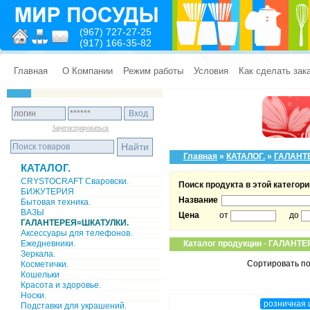
(967) 727-27-25
(917) 166-35-82
Главная
О Компании
Режим работы
Условия
Как сделать зак
Зарегистрироваться
Главная
»
КАТАЛОГ.
»
ГАЛАНТ
КАТАЛОГ.
CRYSTOCRAFT Сваровски.
Поиск продукта в этой категори
БИЖУТЕРИЯ
Название
Бытовая техника.
ВАЗЫ
Цена
от
до
ГАЛАНТЕРЕЯ=ШКАТУЛКИ.
Аксессуары для телефонов.
Ежедневники.
Каталог продукции
-
ГАЛАНТЕ
Зеркала.
Сортировать по
Косметички.
Кошельки
Красота и здоровье.
Носки.
розничная 
Подставки для украшений.