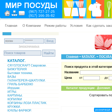
(967) 727-27-25
(917) 166-35-82
Главная
О Компании
Режим работы
Условия
Как сделать зак
Зарегистрироваться
Главная
»
КАТАЛОГ.
»
ПОСУДА
КАТАЛОГ.
CRYSTOCRAFT Сваровски.
Поиск продукта в этой категори
БИЖУТЕРИЯ
Название
Бытовая техника.
ВАЗЫ
Цена
от
до
ГАЛАНТЕРЕЯ=ШКАТУЛКИ.
ГРИЛЬ БАРБЕКЮ
Игрушки.
Каталог продукции
-
Доломит.
ИГРЫ.
Сортировать по
КАРТИНЫ.
КОПИЛКИ
КОРЗИНЫ ЛОЗА ПЛАСТИК.
КРУЖКИ.
розничная 
КУКЛЫ ФАРФОР.