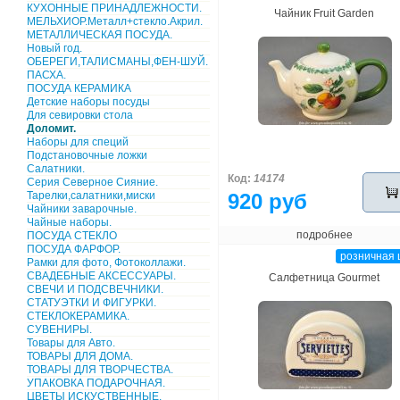
КУХОННЫЕ ПРИНАДЛЕЖНОСТИ.
Чайник Fruit Garden
МЕЛЬХИОР.Металл+стекло.Акрил.
МЕТАЛЛИЧЕСКАЯ ПОСУДА.
Новый год.
ОБЕРЕГИ,ТАЛИСМАНЫ,ФЕН-ШУЙ.
ПАСХА.
ПОСУДА КЕРАМИКА
Детские наборы посуды
Для севировки стола
Доломит.
Наборы для специй
Подстановочные ложки
Салатники.
Код:
14174
Серия Северное Сияние.
Тарелки,салатники,миски
920 руб
Чайники заварочные.
Чайные наборы.
подробнее
ПОСУДА СТЕКЛО
ПОСУДА ФАРФОР.
розничная 
Рамки для фото, Фотоколлажи.
СВАДЕБНЫЕ АКСЕССУАРЫ.
Салфетница Gourmet
СВЕЧИ И ПОДСВЕЧНИКИ.
СТАТУЭТКИ И ФИГУРКИ.
СТЕКЛОКЕРАМИКА.
СУВЕНИРЫ.
Товары для Авто.
ТОВАРЫ ДЛЯ ДОМА.
ТОВАРЫ ДЛЯ ТВОРЧЕСТВА.
УПАКОВКА ПОДАРОЧНАЯ.
ЦВЕТЫ ИСКУСТВЕННЫЕ.