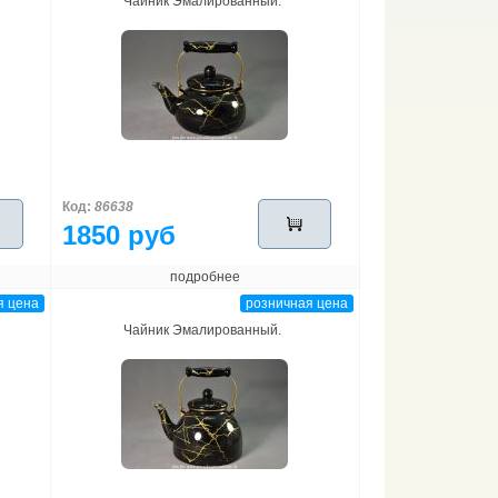
Чайник Эмалированный.
Код:
86638
1850 руб
подробнее
я цена
розничная цена
Чайник Эмалированный.