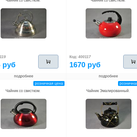
Чайник со свистком.
Чайник со свистком.
119
Код:
400117
 руб
1670 руб
подробнее
подробнее
розничная цена
рознична
Чайник со свистком.
Чайник Эмалированный.