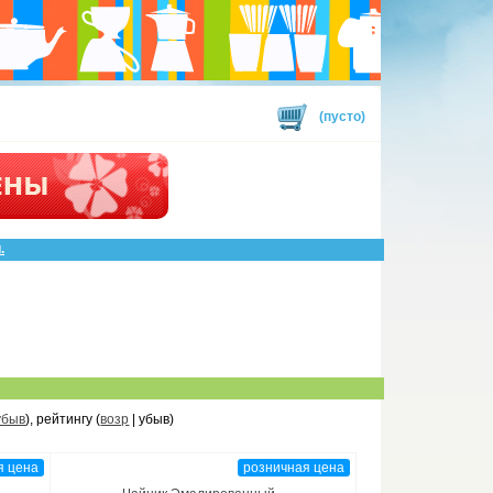
(пусто)
.
убыв
), рейтингу (
возр
| убыв)
я цена
розничная цена