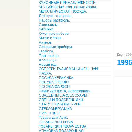
КУХОННЫЕ ПРИНАДЛЕЖНОСТИ.
МЕЛЬХИОР.Металл+стекло.Акрил.
МЕТАЛЛИЧЕСКАЯ ПОСУДА.
Для приготовления.
Наборы кастрюль.
Сковороды.
Чайники.
Кухонные наборы
Миски и тазы.
Разное.
Столовые приборы.
Термоса.
Код:
400
Тортовницы.
Хлебницы.
1995
Новый год.
ОБЕРЕГИ,ТАЛИСМАНЫ,ФЕН-ШУЙ.
ПАСХА.
ПОСУДА КЕРАМИКА
ПОСУДА СТЕКЛО
ПОСУДА ФАРФОР.
Рамки для фото, Фотоколлажи.
СВАДЕБНЫЕ АКСЕССУАРЫ.
СВЕЧИ И ПОДСВЕЧНИКИ.
СТАТУЭТКИ И ФИГУРКИ.
СТЕКЛОКЕРАМИКА.
СУВЕНИРЫ.
Товары для Авто.
ТОВАРЫ ДЛЯ ДОМА.
ТОВАРЫ ДЛЯ ТВОРЧЕСТВА.
УПАКОВКА ПОДАРОЧНАЯ.