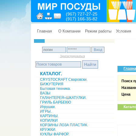
(967) 727-27-25
(917) 166-35-82
Главная
О Компании
Режим работы
Условия
Зарегистрироваться
Главн
КАТАЛОГ.
CRYSTOCRAFT Сваровски.
Поиск п
БИЖУТЕРИЯ
Назван
Бытовая техника.
ВАЗЫ
Цена
ГАЛАНТЕРЕЯ=ШКАТУЛКИ.
ГРИЛЬ БАРБЕКЮ
Игрушки.
Катало
ИГРЫ.
КАРТИНЫ.
КОПИЛКИ
КОРЗИНЫ ЛОЗА ПЛАСТИК.
КРУЖКИ.
КУКЛЫ ФАРФОР.